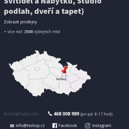
Svítidel a Nábytku, Studio
podlah, dveří a tapet)
Zobrazit prodejny
+ více než 2
500
výdejních míst
SKLADEM
1 710 Kč
Přidat do košíku
TYČOVÝ VYSAVAČ
ECG VT 3420 2in1 Jerome
Kontaktujte nás:
468 008 989
(po-pá: 8-17 hod)
info@teshop.cz
Facebook
Instagram