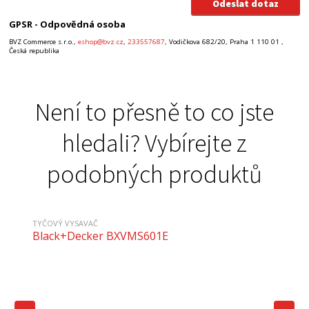
GPSR - Odpovědná osoba
BVZ Commerce s.r.o.,
eshop@bvz.cz
,
233557687
, Vodičkova 682/20, Praha 1 110 01 ,
Česká republika
Není to přesně to co jste
hledali? Vybírejte z
podobných produktů
TYČOVÝ VYSAVAČ
Black+Decker BXVMS601E