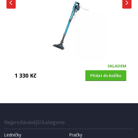
SKLADEM
1 330 Kč
Přidat do košíku
TYČOVÝ VYSAVAČ
Beper 50451
Nejprodávanější kategorie
Ledničky
Pračky