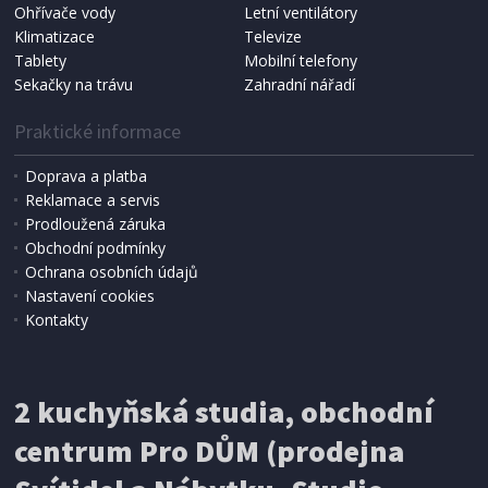
Ohřívače vody
Letní ventilátory
Klimatizace
Televize
Tablety
Mobilní telefony
Sekačky na trávu
Zahradní nářadí
Praktické informace
Doprava a platba
Reklamace a servis
Prodloužená záruka
SKLADEM
Obchodní podmínky
1 427 Kč
Přidat do košíku
Ochrana osobních údajů
Nastavení cookies
Kontakty
TYČOVÝ VYSAVAČ
Bravo B 4610 SKY ZLATÝ
2 kuchyňská studia, obchodní
centrum Pro DŮM (prodejna