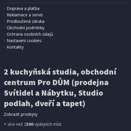
Doprava a platba
Reklamace a servis
Prodloužená záruka
SKLADEM
Obchodní podmínky
268 Kč
Přidat do košíku
Ochrana osobních údajů
Nastavení cookies
Kontakty
BAZÉNOVÁ CHEMIE
Silcopool Chemie bazénová, Tester na alkalitu
2 kuchyňská studia, obchodní
centrum Pro DŮM (prodejna
Svítidel a Nábytku, Studio
podlah, dveří a tapet)
Zobrazit prodejny
+ více než 2
500
výdejních míst