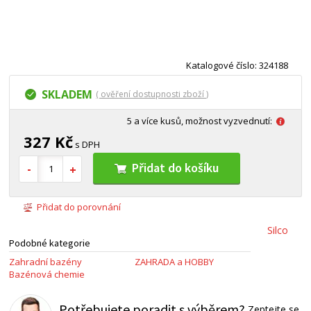
Katalogové číslo: 324188
SKLADEM
( ověření dostupnosti zboží )
5 a více kusů, možnost vyzvednutí:
327 Kč
s DPH
Přidat do košíku
Přidat do porovnání
Silco
Podobné kategorie
Zahradní bazény
ZAHRADA a HOBBY
Bazénová chemie
Potřebujete poradit s výběrem?
Zeptejte se