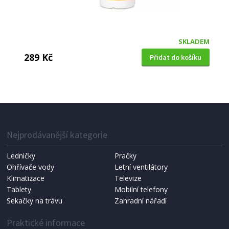
SKLADEM
289 Kč
Přidat do košíku
BAZÉNOVÁ CHEMIE
PWS 165132CZ, Chlorové tablety MAXI, 1kg
Nejprodávanější kategorie
Ledničky
Pračky
Ohřívače vody
Letní ventilátory
Klimatizace
Televize
Tablety
Mobilní telefony
Sekačky na trávu
Zahradní nářadí
Praktické informace