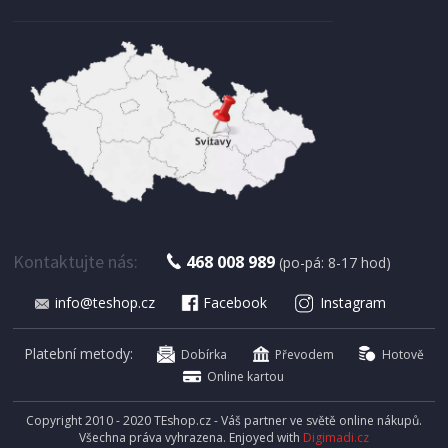
SKLADEM
375 Kč
Přidat do košíku
BAZÉNOVÁ CHEMIE
Silcopool Chemie bazénová, Tester na chlor
Kontaktujte nás:
468 008 989
(po-pá: 8-17 hod)
info@teshop.cz
Facebook
Instagram
Platební metody:
Dobírka
Převodem
Hotově
Online kartou
Copyright 2010 - 2020 TEshop.cz - Váš partner ve světě online nákupů.
Všechna práva vyhrazena. Enjoyed with
Digimadi.cz