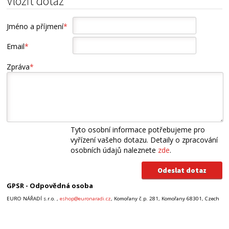
Vložit dotaz
Jméno a příjmení
*
Email
*
Zpráva
*
Tyto osobní informace potřebujeme pro
vyřízení vašeho dotazu. Detaily o zpracování
osobních údajů naleznete
zde
.
GPSR - Odpovědná osoba
EURO NÁŘADÍ s.r.o. ,
eshop@euronaradi.cz
, Komořany č.p. 281, Komořany 68301, Czech