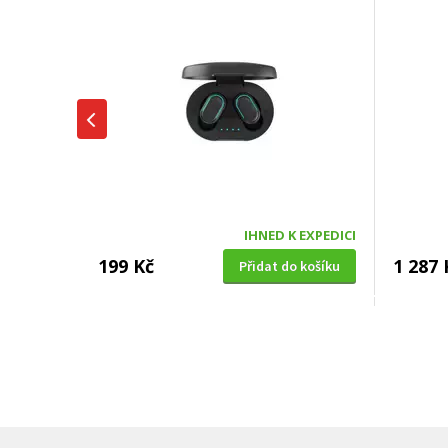
IHNED K EXPEDICI
199 Kč
1 287 
Přidat do košíku
SUŠIČKA OVOCE S ČASOVAČEM
BENZÍNOV
Concept SO 1060 In Time
VeGA 42
oleje (
DOPRAV
DÁREK 