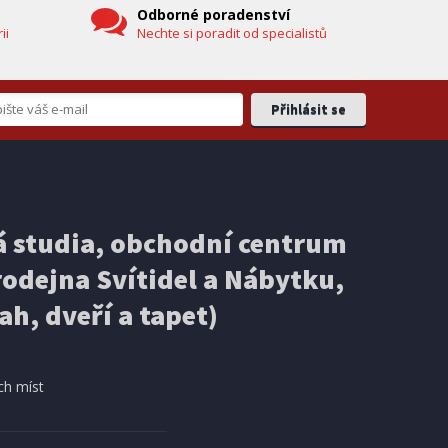
Odborné poradenství
ii
Nechte si poradit od specialistů
EXPEDICI
IHNED K EXPEDICI
3 499 Kč
 studia, obchodní centrum
košíku
Přidat do košíku
odejna Svítidel a Nábytku,
ELEKTRICKÁ KOLOBĚŽKA
Ducati PRO-III
ah, dveří a tapet)
DOPRAVA ZDARMA
ch míst
AKCE