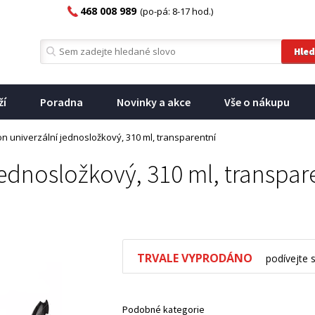
468 008 989
(po-pá: 8-17 hod.)
ží
Poradna
Novinky a akce
Vše o nákupu
kon univerzální jednosložkový, 310 ml, transparentní
 jednosložkový, 310 ml, transpar
TRVALE VYPRODÁNO
podívejte 
Podobné kategorie