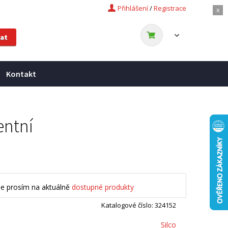
Přihlášení
/
Registrace
x
Kontakt
entní
se prosím na aktuálně
dostupné produkty
Katalogové číslo: 324152
Silco