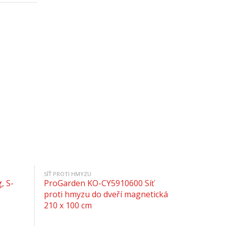
SÍŤ PROTI HMYZU
, S-
ProGarden KO-CY5910600 Síť
proti hmyzu do dveří magnetická
210 x 100 cm