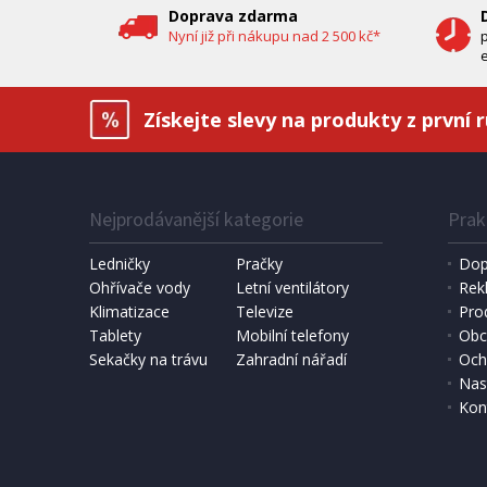
Doprava zdarma
Nyní již při nákupu nad 2 500 kč*
e
Získejte slevy na produkty z první 
Nejprodávanější kategorie
Prak
IHNED K EXPEDICI
1 190 Kč
6 490 
Přidat do košíku
Ledničky
Pračky
Dop
Ohřívače vody
Letní ventilátory
Rek
Klimatizace
DOMÁCÍ PEKÁRNA CHLEBA
Televize
SOLÁRNÍ 
Pro
Bravo B 4262
Hawaj 3
Tablety
Mobilní telefony
Obc
Sekačky na trávu
Zahradní nářadí
Och
Nas
Kon
DOPRAV