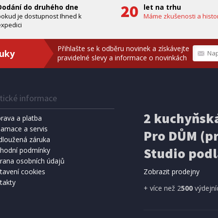
Dodání do druhého dne
let na trhu
pokud je dostupnost Ihned k
Máme zkušenosti a histor
xpedici
Přihlašte se k odběru novinek a získávejte
ruky
pravidelné slevy a informace o novinkách
tické informace
IHNED K EXPEDICI
IHNED K 
Kč
159 Kč
2 kuchyňská
Přidat do košíku
Přidat do 
rava a platba
lamace a servis
Pro DŮM (pr
SPRCHA
dloužená záruka
METEOSTANICE
8 l, černá (vč. teploměru)
ECG MS 300 White
Studio podl
hodní podmínky
rana osobních údajů
tavení cookies
Zobrazit prodejny
takty
A ZDARMA
+ více než 2
500
výdejní