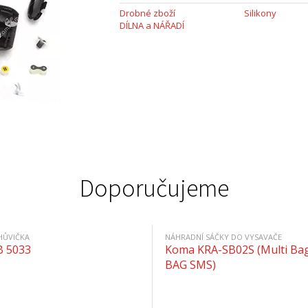
Drobné zboží
Silikony
DÍLNA a NÁŘADÍ
Doporučujeme
HŮVIČKA
NÁHRADNÍ SÁČKY DO VYSAVAČE
B 5033
Koma KRA-SB02S (Multi Bag
BAG SMS)