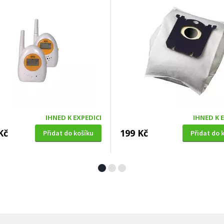
IHNED K EXPEDICI
IHNED K 
Kč
199 Kč
Přidat do košíku
Přidat do 
Á SEKAČKA S POJEZDEM
OKENNÍ SÍŤ PROTI HMYZU
4 SDX 5in1 + balení 0,6l
Extol Craft (99130), 150x18
zdarma)
bílá, PES
A ZDARMA
ZDARMA