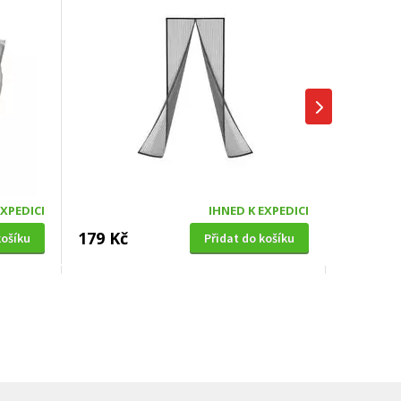
EXPEDICI
IHNED K EXPEDICI
179 Kč
košíku
Přidat do košíku
SOLÁRNÍ SPRCHA
0cm,
Hawaj UNO 38 L černá s dlouhou
hlavicí (vč. teploměru)
DOPRAVA ZDARMA