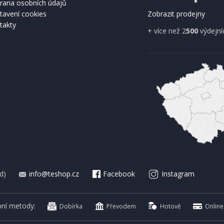
rana osobních údajů
tavení cookies
Zobrazit prodejny
takty
+ více než 2
500
výdejní
d)
info@teshop.cz
Facebook
Instagram
bní metody:
Dobírka
Převodem
Hotově
Online