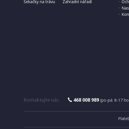
Sekačky na trávu
Zahradní nářadí
Och
Nas
Kon
Kontaktujte nás:
468 008 989
(po-pá: 8-17 ho
Plate