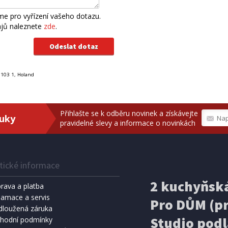
e pro vyřízení vašeho dotazu.
ajů naleznete
zde
.
 103 1, Holand
Přihlašte se k odběru novinek a získávejte
ruky
pravidelné slevy a informace o novinkách
tické informace
2 kuchyňská
rava a platba
lamace a servis
Pro DŮM (pr
dloužená záruka
Studio podl
hodní podmínky