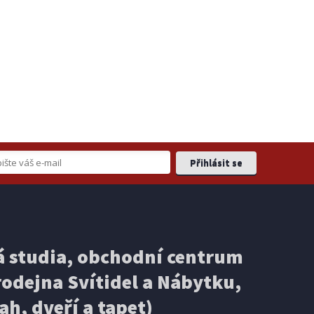
 studia, obchodní centrum
odejna Svítidel a Nábytku,
ah, dveří a tapet)