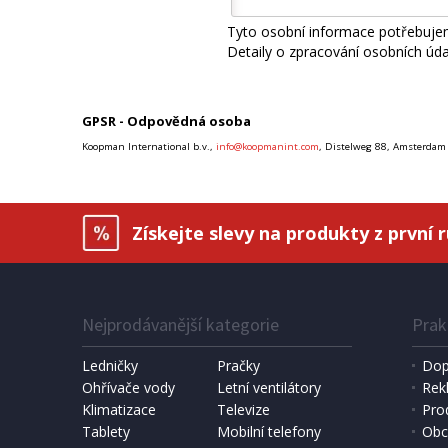
Tyto osobní informace potřebujem
Detaily o zpracování osobních úd
GPSR - Odpovědná osoba
Koopman International b.v.,
info@koopmanint.com
, Distelweg 88, Amsterdam
Získejte slevy na produkty z první 
Nejprodávanější kategorie
Prak
Ledničky
Pračky
Dop
Ohřívače vody
Letní ventilátory
Rek
Klimatizace
Televize
Pro
Tablety
Mobilní telefony
Obc