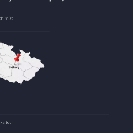
ch míst
 kartou