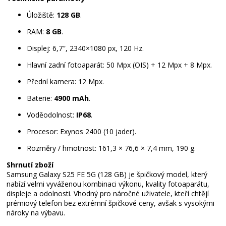
Úložiště:
128 GB
.
RAM:
8 GB
.
Displej: 6,7″, 2340×1080 px, 120 Hz.
Hlavní zadní fotoaparát: 50 Mpx (OIS) + 12 Mpx + 8 Mpx.
Přední kamera: 12 Mpx.
Baterie:
4900 mAh
.
Voděodolnost:
IP68
.
Procesor: Exynos 2400 (10 jader).
Rozměry / hmotnost: 161,3 × 76,6 × 7,4 mm, 190 g.
Shrnutí zboží
Samsung Galaxy S25 FE 5G (128 GB) je špičkový model, který
nabízí velmi vyváženou kombinaci výkonu, kvality fotoaparátu,
displeje a odolnosti. Vhodný pro náročné uživatele, kteří chtějí
prémiový telefon bez extrémní špičkové ceny, avšak s vysokými
nároky na výbavu.