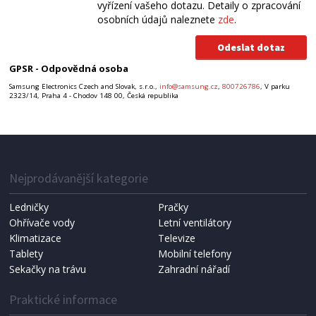
vyřízení vašeho dotazu. Detaily o zpracování
osobních údajů naleznete
zde
.
GPSR - Odpovědná osoba
Samsung Electronics Czech and Slovak, s.r.o.,
info@samsung.cz
,
800726786
, V parku
2323/14, Praha 4 - Chodov 148 00, Česká republika
Nejprodávanější kategorie
Ledničky
Pračky
Ohřívače vody
Letní ventilátory
Klimatizace
Televize
Tablety
Mobilní telefony
Sekačky na trávu
Zahradní nářadí
Praktické informace