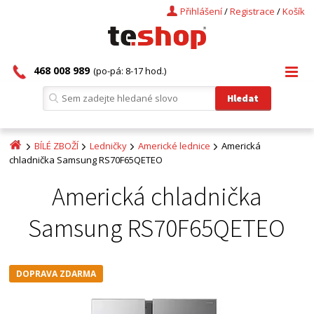
Přihlášení
/
Registrace
/
Košík
468 008 989
(po-pá: 8-17 hod.)
BÍLÉ ZBOŽÍ
Ledničky
Americké lednice
Americká
chladnička Samsung RS70F65QETEO
Americká chladnička
Samsung RS70F65QETEO
DOPRAVA ZDARMA