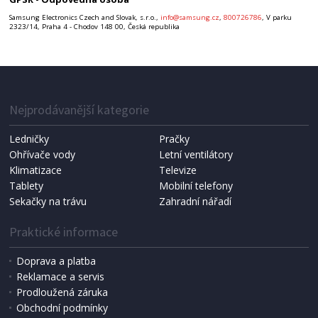
Samsung Electronics Czech and Slovak, s.r.o.,
info@samsung.cz
,
800726786
, V parku
2323/14, Praha 4 - Chodov 148 00, Česká republika
Nejprodávanější kategorie
Ledničky
Pračky
Ohřívače vody
Letní ventilátory
Klimatizace
Televize
Tablety
Mobilní telefony
Sekačky na trávu
Zahradní nářadí
Praktické informace
Doprava a platba
Reklamace a servis
Prodloužená záruka
Obchodní podmínky