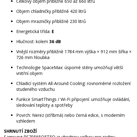
Celkový objem přibližně 650 až 660 litrů
Objem chladničky přibližně 420 litrů
Objem mrazničky přibližně 230 litrů
Energetická třída:
E
Hlučnost: kolem
36 dB
Vnější rozměry přibližně 1784 mm výška × 912 mm šířka ×
726 mm hloubka
Technologie SpaceMax: úsporné stěny umožňují větší
vnitřní objem
Chladicí systém All-Around Cooling: rovnoměrné rozložení
studeného vzduchu
Funkce SmartThings / Wi-Fi připojení: umožňuje ovládání,
sledování teploty a spotřeby
Povrch: Nerez (stříbrná) nebo černá edice, s moderním
vzhledem
SHRNUTÍ ZBOŽÍ
Samsung RS70F65QETEO je vhodnou volbou pro rodiny