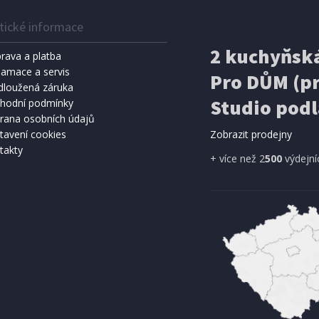
tické informace
2 kuchyňská
rava a platba
lamace a servis
Pro DŮM (pr
dloužená záruka
Studio podl
hodní podmínky
rana osobních údajů
tavení cookies
Zobrazit prodejny
takty
+ více než 2
500
výdejní