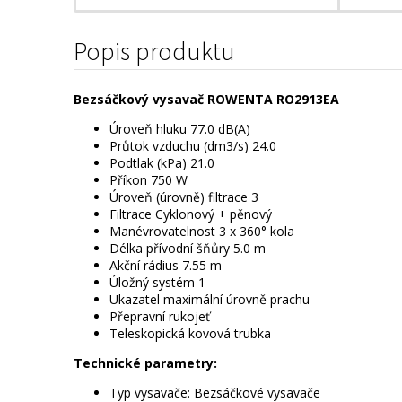
Popis produktu
Bezsáčkový vysavač ROWENTA RO2913EA
Úroveň hluku 77.0 dB(A)
Průtok vzduchu (dm3/s) 24.0
Podtlak (kPa) 21.0
Příkon 750 W
Úroveň (úrovně) filtrace 3
Filtrace Cyklonový + pěnový
Manévrovatelnost 3 x 360° kola
Délka přívodní šňůry 5.0 m
Akční rádius 7.55 m
Úložný systém 1
Ukazatel maximální úrovně prachu
Přepravní rukojeť
Teleskopická kovová trubka
Technické parametry:
Typ vysavače: Bezsáčkové vysavače