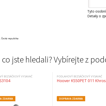
Tyto osobní
Detaily o z
, Česká republika
 co jste hledali? Vybírejte z 
Ý BEZSÁČKOVÝ VYSAVAČ
PODLAHOVÝ BEZSÁČKOVÝ VYSAVAČ
AS3104
Hoover KS50PET 011 Khros
A ZDARMA
DOPRAVA ZDARMA