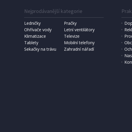
Nejprodávanější kategorie
Prak
Ledničky
Pračky
Dop
Ohřívače vody
Letní ventilátory
Rek
Klimatizace
Televize
Pro
Tablety
Mobilní telefony
Obc
Sekačky na trávu
Zahradní nářadí
Och
Nas
Kon