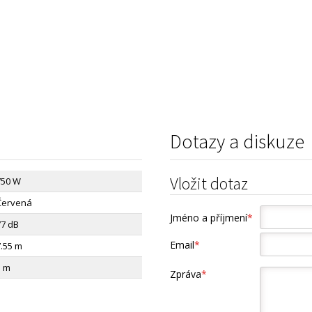
Dotazy a diskuze
Vložit dotaz
750 W
Červená
Jméno a příjmení
*
77 dB
Email
*
7.55 m
5 m
Zpráva
*