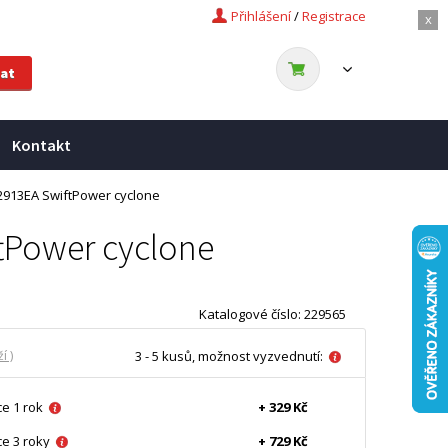
Přihlášení
/
Registrace
x
Kontakt
913EA SwiftPower cyclone
tPower cyclone
Katalogové číslo: 229565
í )
3 - 5 kusů, možnost vyzvednutí:
e 1 rok
+ 329 Kč
e 3 roky
+ 729 Kč