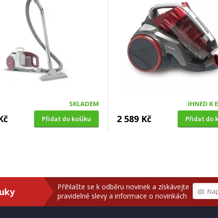
SKLADEM
IHNED K 
Kč
2 589 Kč
Přidat do košíku
Přidat do 
Přihlašte se k odběru novinek a získávejte
ruky
pravidelné slevy a informace o novinkách