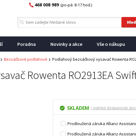
468 008 989
(po-pá: 8-17 hod.)
ží
Poradna
Novinky a akce
Vše o nákupu
Bezsáčkové podlahové
Podlahový bezsáčkový vysavač Rowenta RO2
ysavač Rowenta RO2913EA Swif
SKLADEM
( ověření dostupnosti zbož
Prodloužená záruka Allianz Assistanc
Prodloužená záruka Allianz Assistanc