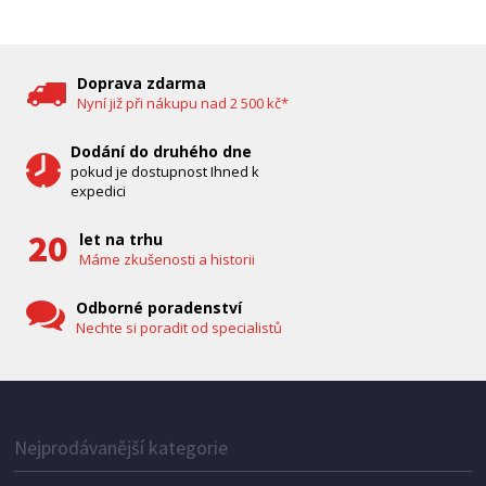
DĚTSKÁ CHŮVIČKA
Bravo B 5033
Doprava zdarma
Nyní již při nákupu nad 2 500 kč*
Dodání do druhého dne
pokud je dostupnost Ihned k
expedici
let na trhu
Máme zkušenosti a historii
Odborné poradenství
Nechte si poradit od specialistů
IHNED K EXPEDICI
1 287 Kč
Přidat do košíku
Nejprodávanější kategorie