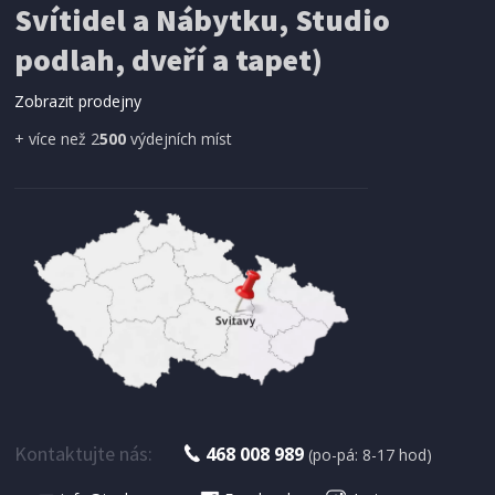
Svítidel a Nábytku, Studio
SÍŤ PROTI HMYZU
podlah, dveří a tapet)
ProGarden KO-CY5910600 Síť proti hmyzu do
dveří magnetická 210 x 100 cm
Zobrazit prodejny
+ více než 2
500
výdejních míst
IHNED K EXPEDICI
179 Kč
Přidat do košíku
Kontaktujte nás:
468 008 989
(po-pá: 8-17 hod)