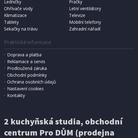
Ledničky
Pračky
Ohřívače vody
Letní ventilátory
NÁHRADNÍ SÁČKY DO VYSAVAČE
Koma KRA-SB02S (Multi Bag, S-BAG SMS)
Klimatizace
Televize
Tablety
Mobilní telefony
Sekačky na trávu
Zahradní nářadí
Praktické informace
Doprava a platba
Reklamace a servis
Prodloužená záruka
Obchodní podmínky
Ochrana osobních údajů
Nastavení cookies
Kontakty
IHNED K EXPEDICI
2 kuchyňská studia, obchodní
199 Kč
Přidat do košíku
centrum Pro DŮM (prodejna