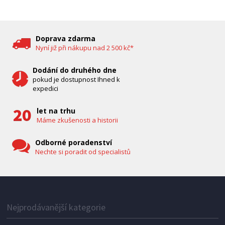
DĚTSKÁ CHŮVIČKA
Bravo B 5033
Doprava zdarma
Nyní již při nákupu nad 2 500 kč*
Dodání do druhého dne
pokud je dostupnost Ihned k
expedici
let na trhu
Máme zkušenosti a historii
Odborné poradenství
Nechte si poradit od specialistů
IHNED K EXPEDICI
1 287 Kč
Přidat do košíku
Nejprodávanější kategorie