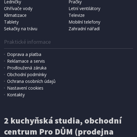
Ledničky
Pračky
Ohřívače vody
Letní ventilátory
NÁHRADNÍ SÁČKY DO VYSAVAČE
Koma KRA-SB02S (Multi Bag, S-BAG SMS)
Klimatizace
Televize
Tablety
Mobilní telefony
Sekačky na trávu
Zahradní nářadí
Praktické informace
Doprava a platba
Reklamace a servis
Prodloužená záruka
Obchodní podmínky
Ochrana osobních údajů
Nastavení cookies
Kontakty
IHNED K EXPEDICI
2 kuchyňská studia, obchodní
199 Kč
Přidat do košíku
centrum Pro DŮM (prodejna