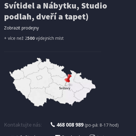
Svítidel a Nábytku, Studio
SÍŤ PROTI HMYZU
podlah, dveří a tapet)
ProGarden KO-CY5910600 Síť proti hmyzu do
dveří magnetická 210 x 100 cm
Zobrazit prodejny
+ více než 2
500
výdejních míst
IHNED K EXPEDICI
179 Kč
Přidat do košíku
Kontaktujte nás:
468 008 989
(po-pá: 8-17 hod)