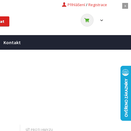
Přihlášení
/
Registrace
x
Kontakt
SÍŤ PROTI HMYZU