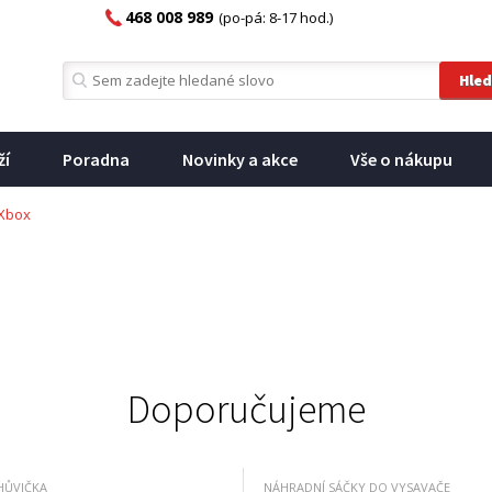
468 008 989
(po-pá: 8-17 hod.)
ží
Poradna
Novinky a akce
Vše o nákupu
Xbox
Doporučujeme
HŮVIČKA
NÁHRADNÍ SÁČKY DO VYSAVAČE