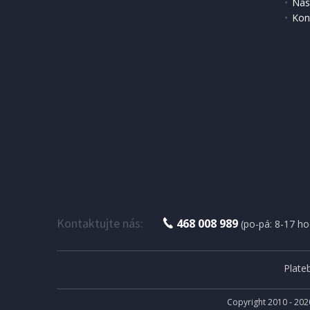
Nas
Kon
DOPRAV
IHNED K EXPEDICI
2 055 Kč
3 499 
Přidat do košíku
Kontaktujte nás:
468 008 989
(po-pá: 8-17 ho
Plate
Copyright 2010 - 202