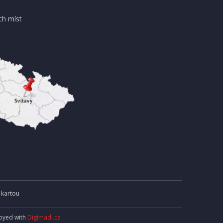
DOPRAVA ZDARMA
ch míst
AKCE
EXPEDICI
IHNED K EXPEDICI
13 990 Kč
košíku
Přidat do košíku
 kartou
joyed with
Digimadi.cz