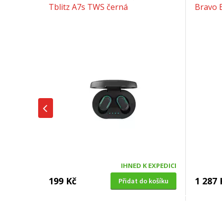
Tblitz A7s TWS černá
Bravo 
IHNED K EXPEDICI
199 Kč
1 287 
Přidat do košíku
SUŠIČKA OVOCE S ČASOVAČEM
BENZÍNOV
Concept SO 1060 In Time
VeGA 42