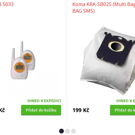
B 5033
Koma KRA-SB02S (Multi Bag
BAG SMS)
IHNED K EXPEDICI
IHNED K 
Kč
199 Kč
Přidat do košíku
Přidat do 
Á SEKAČKA S POJEZDEM
OKENNÍ SÍŤ PROTI HMYZU
4 SDX 5in1 + balení 0,6l
Extol Craft (99130), 150x18