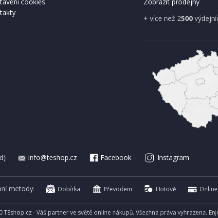
tavení cookies
Zobrazit prodejny
takty
A ZDARMA
+ více než 2
500
výdejní
IHNED K EXPEDICI
IHNED K 
Kč
699 Kč
Přidat do košíku
Přidat do 
d)
info@teshop.cz
Facebook
Instagram
bní metody:
Dobírka
Převodem
Hotově
Online
0 TEshop.cz - Váš partner ve světě online nákupů. Všechna práva vyhrazena. En