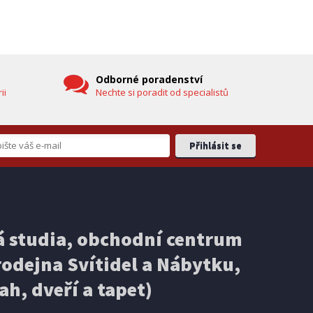
hlavicí (vč. teploměru)
DOPRAVA ZDARMA
Odborné poradenství
ii
Nechte si poradit od specialistů
EXPEDICI
IHNED K EXPEDICI
3 499 Kč
 studia, obchodní centrum
košíku
Přidat do košíku
odejna Svítidel a Nábytku,
ELEKTRICKÁ KOLOBĚŽKA
Ducati PRO-III
ah, dveří a tapet)