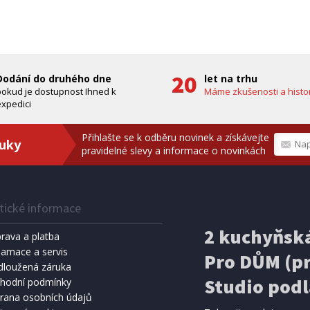
zdarma)
bílá, PES
A ZDARMA
ZDARMA
Dodání do druhého dne
let na trhu
pokud je dostupnost Ihned k
Máme zkušenosti a histor
xpedici
Přihlašte se k odběru novinek a získávejte
ruky
pravidelné slevy a informace o novinkách
tické informace
IHNED K EXPEDICI
IHNED K 
Kč
159 Kč
2 kuchyňská
Přidat do košíku
Přidat do 
rava a platba
lamace a servis
Pro DŮM (pr
SPRCHA
dloužená záruka
METEOSTANICE
8 l, černá (vč. teploměru)
ECG MS 300 White
Studio podl
hodní podmínky
rana osobních údajů