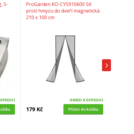
, S-
ProGarden KO-CY5910600 Síť
proti hmyzu do dveří magnetická
210 x 100 cm
EXPEDICI
IHNED K EXPEDICI
179 Kč
košíku
Přidat do košíku
SOLÁRNÍ SPRCHA
0cm,
Hawaj UNO 38 L černá s dlouhou