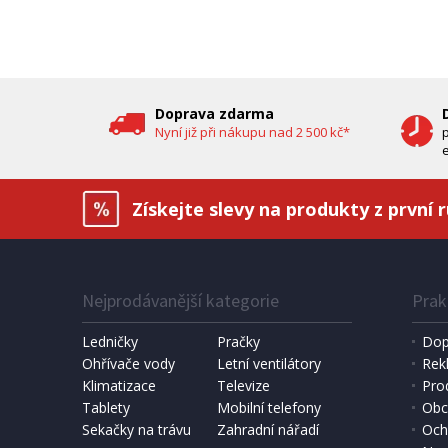
oleje (
DOPRAV
DÁREK 
Doprava zdarma
Nyní již při nákupu nad 2 500 kč*
e
Získejte slevy na produkty z první 
Nejprodávanější kategorie
Prak
IHNED K EXPEDICI
1 190 Kč
6 490 
Přidat do košíku
Ledničky
Pračky
Dop
Ohřívače vody
Letní ventilátory
Rek
Klimatizace
DOMÁCÍ PEKÁRNA CHLEBA
Televize
SOLÁRNÍ 
Pro
Bravo B 4262
Hawaj 3
Tablety
Mobilní telefony
Obc
Sekačky na trávu
Zahradní nářadí
Och