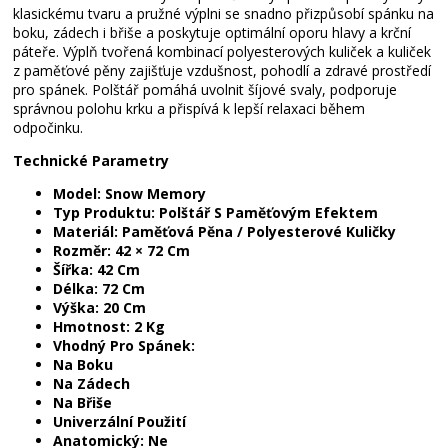
klasickému tvaru a pružné výplni se snadno přizpůsobí spánku na
boku, zádech i břiše a poskytuje optimální oporu hlavy a krční
páteře. Výplň tvořená kombinací polyesterových kuliček a kuliček
z paměťové pěny zajišťuje vzdušnost, pohodlí a zdravé prostředí
pro spánek. Polštář pomáhá uvolnit šíjové svaly, podporuje
správnou polohu krku a přispívá k lepší relaxaci během
odpočinku.
Technické Parametry
Model:
Snow Memory
Typ Produktu:
Polštář S Paměťovým Efektem
Materiál:
Paměťová Pěna / Polyesterové Kuličky
Rozměr:
42 × 72 Cm
Šířka:
42 Cm
Délka:
72 Cm
Výška:
20 Cm
Hmotnost:
2 Kg
Vhodný Pro Spánek:
Na Boku
Na Zádech
Na Břiše
Univerzální Použití
Anatomický:
Ne