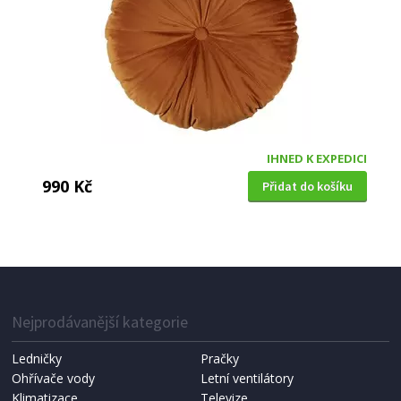
IHNED K EXPEDICI
990 Kč
Přidat do košíku
POLŠTÁŘ
Pip Studio Cushion Suki Green 50x35 cm
Nejprodávanější kategorie
Ledničky
Pračky
Ohřívače vody
Letní ventilátory
Klimatizace
Televize