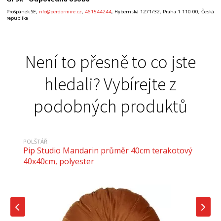
ProSpánek SE,
nfo@perdormire.cz
,
461544244
, Hybernská 1271/32, Praha 1 110 00, Česká
republika
Není to přesně to co jste
hledali? Vybírejte z
podobných produktů
POLŠTÁŘ
Pip Studio Mandarin průměr 40cm terakotový
40x40cm, polyester