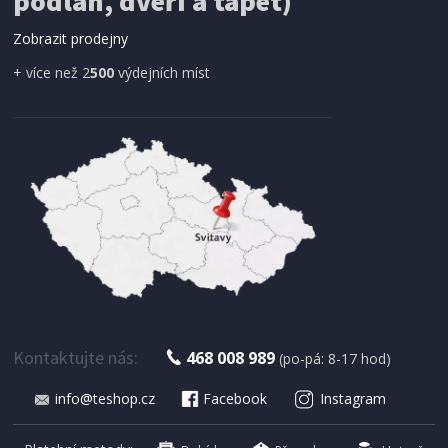
podlah, dveří a tapet)
Zobrazit prodejny
+ více než 2
500
výdejních míst
Kontaktujte nás:
468 008 989
(po-pá: 8-17 hod)
info@teshop.cz
Facebook
Instagram