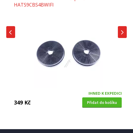
HATS9CBS4BWIFI
IHNED K EXPEDICI
349 Kč
Přidat do košíku
UHLÍKOVÝ FILTR DO ODSAVAČE PAR
Candy KFC6918