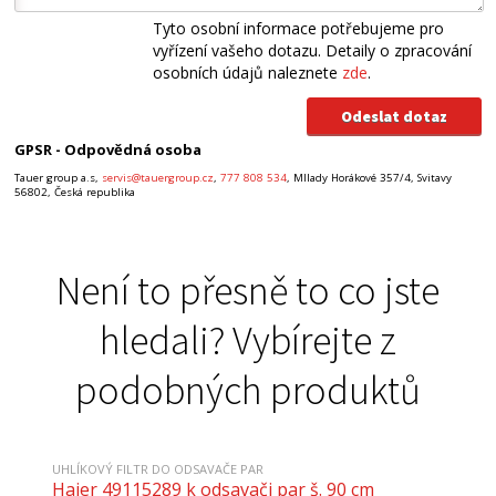
Tyto osobní informace potřebujeme pro
vyřízení vašeho dotazu. Detaily o zpracování
osobních údajů naleznete
zde
.
GPSR - Odpovědná osoba
Tauer group a.s,
servis@tauergroup.cz
,
777 808 534
, MIlady Horákové 357/4, Svitavy
56802, Česká republika
Není to přesně to co jste
hledali? Vybírejte z
podobných produktů
UHLÍKOVÝ FILTR DO ODSAVAČE PAR
Haier 49115289 k odsavači par š. 90 cm