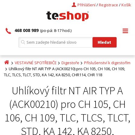
Přihlášení
/
Registrace
/
Košík
468 008 989
(po-pá: 8-17 hod.)
VESTAVNÉ SPOTŘEBIČE
Digestoře
Příslušenství k digestořím
Uhlíkový filtr NT AIR TYP A (ACK00210) pro CH 105, CH 106, CH 109,
TLC, TLCS, TLCT, STD, KA 142, KA 8250, CHR114, CHR 118
Uhlíkový filtr NT AIR TYP A
(ACK00210) pro CH 105, CH
106, CH 109, TLC, TLCS, TLCT,
STD, KA 142, KA 8250,