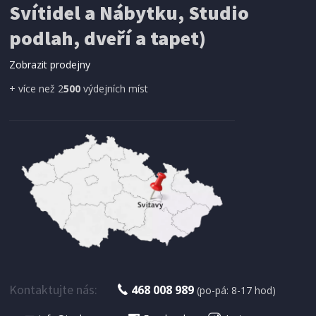
Svítidel a Nábytku, Studio
SÍŤ PROTI HMYZU
podlah, dveří a tapet)
ProGarden KO-CY5910600 Síť proti hmyzu do
dveří magnetická 210 x 100 cm
Zobrazit prodejny
+ více než 2
500
výdejních míst
IHNED K EXPEDICI
179 Kč
Přidat do košíku
Kontaktujte nás:
468 008 989
(po-pá: 8-17 hod)