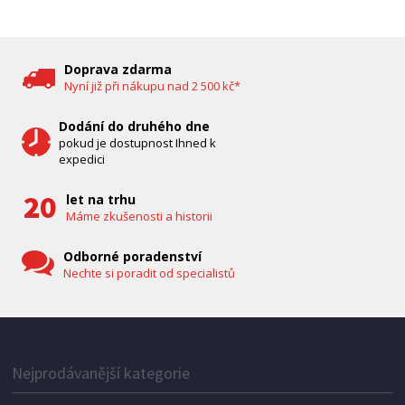
DĚTSKÁ CHŮVIČKA
Bravo B 5033
Doprava zdarma
Nyní již při nákupu nad 2 500 kč*
Dodání do druhého dne
pokud je dostupnost Ihned k
expedici
let na trhu
Máme zkušenosti a historii
Odborné poradenství
Nechte si poradit od specialistů
IHNED K EXPEDICI
1 287 Kč
Přidat do košíku
Nejprodávanější kategorie