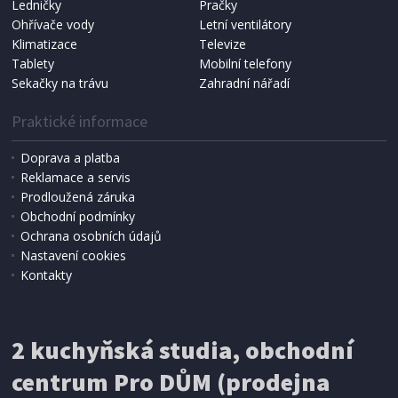
Ledničky
Pračky
Ohřívače vody
Letní ventilátory
NÁHRADNÍ SÁČKY DO VYSAVAČE
Koma KRA-SB02S (Multi Bag, S-BAG SMS)
Klimatizace
Televize
Tablety
Mobilní telefony
Sekačky na trávu
Zahradní nářadí
Praktické informace
Doprava a platba
Reklamace a servis
Prodloužená záruka
Obchodní podmínky
Ochrana osobních údajů
Nastavení cookies
Kontakty
IHNED K EXPEDICI
2 kuchyňská studia, obchodní
199 Kč
Přidat do košíku
centrum Pro DŮM (prodejna