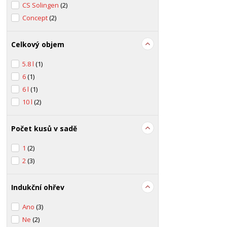
CS Solingen
(2)
Concept
(2)
Celkový objem
5.8 l
(1)
6
(1)
6 l
(1)
10 l
(2)
Počet kusů v sadě
1
(2)
2
(3)
Indukční ohřev
Ano
(3)
Ne
(2)