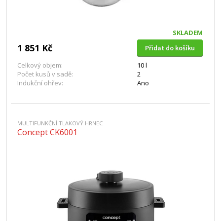
SKLADEM
1 851 Kč
Přidat do košíku
Celkový objem:
10 l
Počet kusů v sadě:
2
Indukční ohřev:
Ano
MULTIFUNKČNÍ TLAKOVÝ HRNEC
Concept CK6001