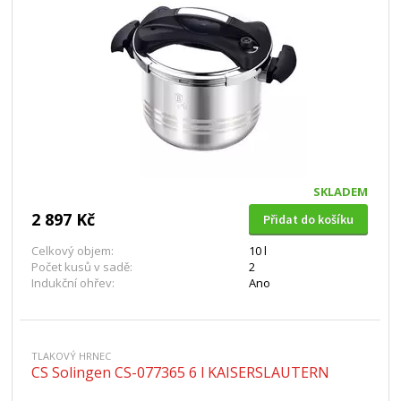
SKLADEM
2 897 Kč
Přidat do košíku
Celkový objem:
10 l
Počet kusů v sadě:
2
Indukční ohřev:
Ano
TLAKOVÝ HRNEC
CS Solingen CS-077365 6 l KAISERSLAUTERN