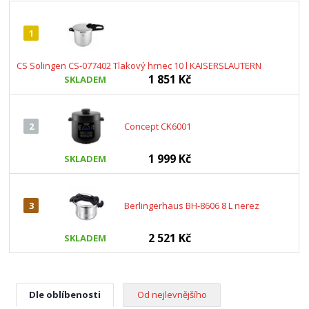
1
CS Solingen CS-077402 Tlakový hrnec 10 l KAISERSLAUTERN
1 851 Kč
SKLADEM
2
Concept CK6001
1 999 Kč
SKLADEM
3
Berlingerhaus BH-8606 8 L nerez
2 521 Kč
SKLADEM
Dle oblíbenosti
Od nejlevnějšího