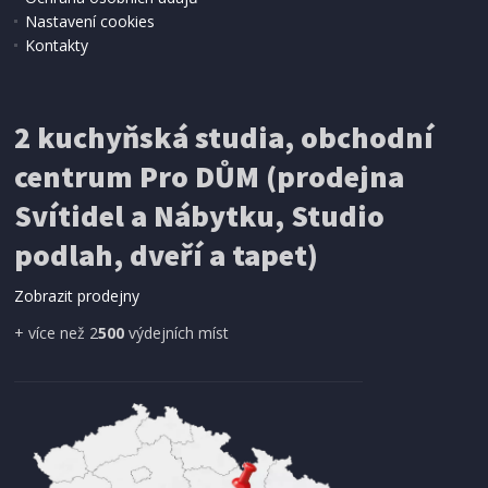
Nastavení cookies
Kontakty
IHNED K EXPEDICI
2 kuchyňská studia, obchodní
199 Kč
Přidat do košíku
centrum Pro DŮM (prodejna
Svítidel a Nábytku, Studio
SÍŤ PROTI HMYZU
podlah, dveří a tapet)
ProGarden KO-CY5910600 Síť proti hmyzu do
dveří magnetická 210 x 100 cm
Zobrazit prodejny
+ více než 2
500
výdejních míst