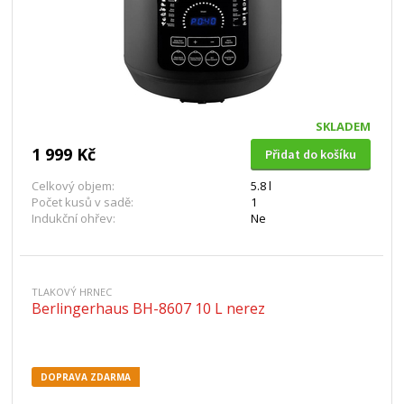
SKLADEM
1 999 Kč
Přidat do košíku
Celkový objem:
5.8 l
Počet kusů v sadě:
1
Indukční ohřev:
Ne
TLAKOVÝ HRNEC
Berlingerhaus BH-8607 10 L nerez
DOPRAVA ZDARMA