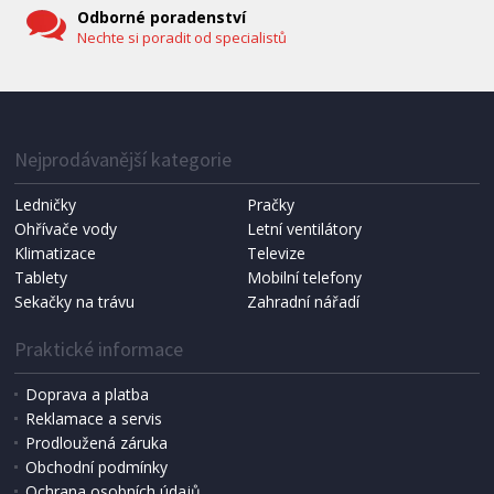
Odborné poradenství
Nechte si poradit od specialistů
IHNED K EXPEDICI
1 287 Kč
Přidat do košíku
Nejprodávanější kategorie
Ledničky
Pračky
Ohřívače vody
Letní ventilátory
NÁHRADNÍ SÁČKY DO VYSAVAČE
Koma KRA-SB02S (Multi Bag, S-BAG SMS)
Klimatizace
Televize
Tablety
Mobilní telefony
Sekačky na trávu
Zahradní nářadí
Praktické informace
Doprava a platba
Reklamace a servis
Prodloužená záruka
Obchodní podmínky
Ochrana osobních údajů