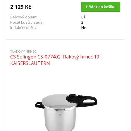
2 129 Kč
Přidat do košíku
Celkový objem:
6 l
Počet kusů v sadě:
2
Indukční ohřev:
Ne
TLAKOVÝ HRNEC
CS Solingen CS-077402 Tlakový hrnec 10 l
KAISERSLAUTERN