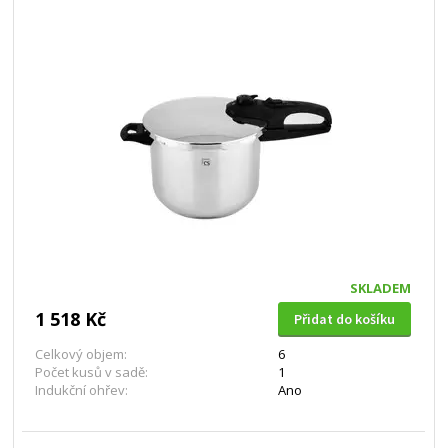
SKLADEM
1 518 Kč
Přidat do košíku
Celkový objem:
6
Počet kusů v sadě:
1
Indukční ohřev:
Ano