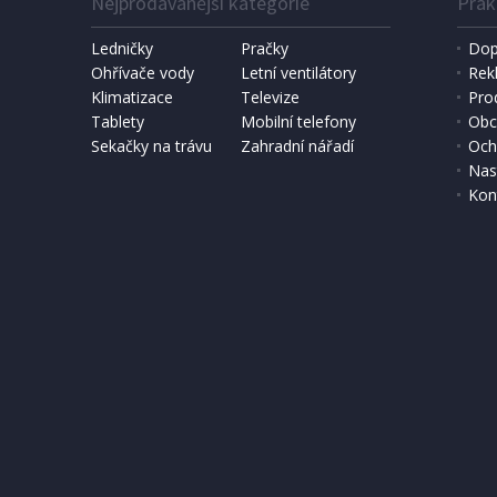
Nejprodávanější kategorie
Prak
Ledničky
Pračky
Dop
Ohřívače vody
Letní ventilátory
Rek
Klimatizace
Televize
Pro
Tablety
Mobilní telefony
Obc
Sekačky na trávu
Zahradní nářadí
Och
Nas
Kon