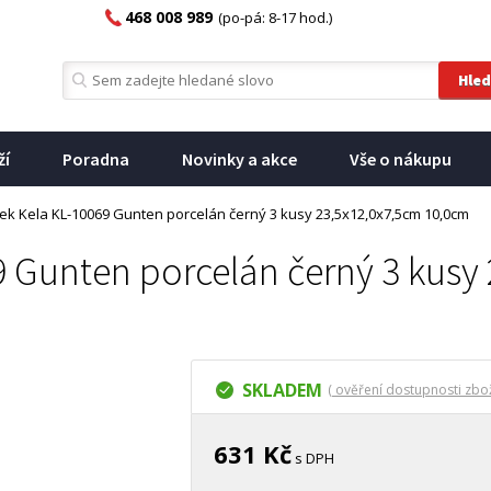
468 008 989
(po-pá: 8-17 hod.)
ží
Poradna
Novinky a akce
Vše o nákupu
ek Kela KL-10069 Gunten porcelán černý 3 kusy 23,5x12,0x7,5cm 10,0cm
 Gunten porcelán černý 3 kusy
SKLADEM
( ověření dostupnosti zbož
631 Kč
s DPH