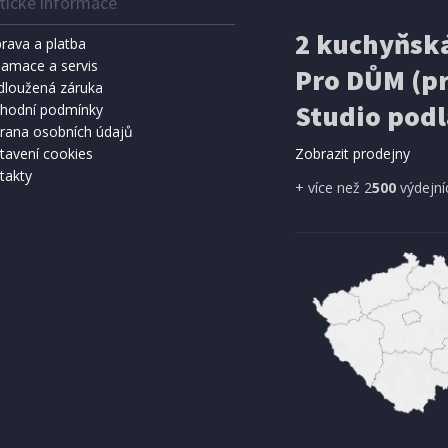
tické informace
2 kuchyňská
rava a platba
lamace a servis
Pro DŮM (pr
dloužená záruka
Studio podl
hodní podmínky
rana osobních údajů
tavení cookies
Zobrazit prodejny
takty
+ více než 2
500
výdejní