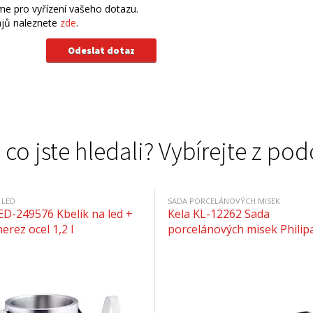
e pro vyřízení vašeho dotazu.
ajů naleznete
zde
.
 co jste hledali? Vybírejte z 
 LED
SADA PORCELÁNOVÝCH MISEK
ED-249576 Kbelík na led +
Kela KL-12262 Sada
nerez ocel 1,2 l
porcelánových misek Philipa