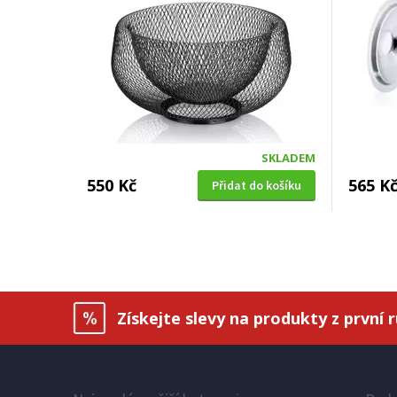
SKLADEM
550 Kč
565 K
Přidat do košíku
Získejte slevy na produkty z první 