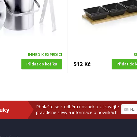
IHNED K EXPEDICI
S
č
512 Kč
Přidat do košíku
Přidat do 
Přihlašte se k odběru novinek a získávejte
ruky
pravidelné slevy a informace o novinkách