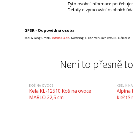
Tyto osobní informace potřebujem
Detaily o zpracování osobních úd
GPSR - Odpovědná osoba
Keck & Lang GmbH,
info@kela.de
, Nordring 1, Bohmenkirch 89558, Německo
Není to přesně to
KOŠ NA OVOCE
KBELÍK NA
Kela KL-12510 Koš na ovoce
Alpina 
MARLO 22,5 cm
kleště 