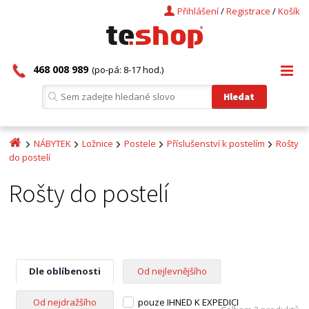
Přihlášení
/
Registrace
/
Košík
468 008 989
(po-pá: 8-17 hod.)
NÁBYTEK
Ložnice
Postele
Příslušenství k postelím
Rošty
do postelí
Rošty do postelí
Dle oblíbenosti
Od nejlevnějšího
Od nejdražšího
pouze IHNED K EXPEDICI