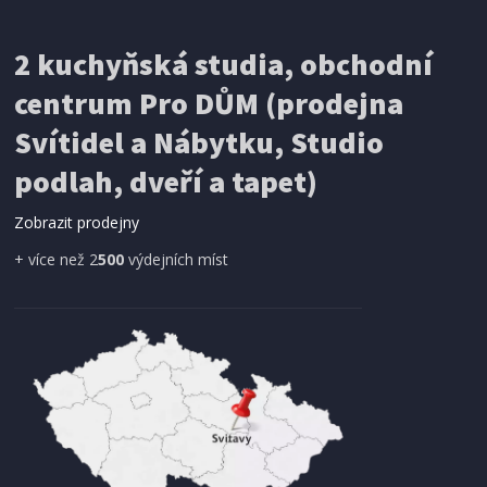
IHNED K EXPEDICI
2 kuchyňská studia, obchodní
199 Kč
Přidat do košíku
centrum Pro DŮM (prodejna
Svítidel a Nábytku, Studio
SÍŤ PROTI HMYZU
podlah, dveří a tapet)
ProGarden KO-CY5910600 Síť proti hmyzu do
dveří magnetická 210 x 100 cm
Zobrazit prodejny
+ více než 2
500
výdejních míst