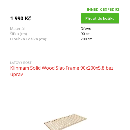
IHNED K EXPEDICI
1 990 Kč
Přidat do košíku
Materiál:
Dřevo
Šířka (cm):
90 cm
Hloubka / délka (cm):
200 cm
LAŤOVÝ ROŠT
Klinmam Solid Wood Slat-Frame 90x200x5,8 bez
úprav