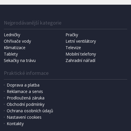
IHNED K EXPEDICI
1 287 Kč
Přidat do košíku
Nejprodávanější kategorie
Ledničky
Pračky
Ohřívače vody
Letní ventilátory
NÁHRADNÍ SÁČKY DO VYSAVAČE
Koma KRA-SB02S (Multi Bag, S-BAG SMS)
Klimatizace
Televize
Tablety
Mobilní telefony
Sekačky na trávu
Zahradní nářadí
Praktické informace
Doprava a platba
Reklamace a servis
Prodloužená záruka
Obchodní podmínky
Ochrana osobních údajů
Nastavení cookies
Kontakty