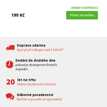
IHNED K EXPEDICI
199 Kč
Přidat do košíku
DĚTSKÁ CHŮVIČKA
Bravo B 5033
Doprava zdarma
Nyní již při nákupu nad 2 500 kč*
Dodání do druhého dne
pokud je dostupnost Ihned k
expedici
let na trhu
Máme zkušenosti a historii
Odborné poradenství
Nechte si poradit od specialistů