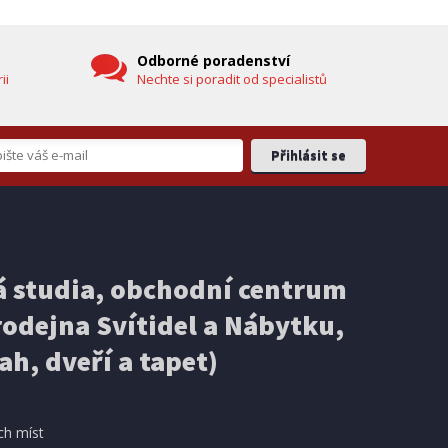
DOPRAVA ZDARMA
Odborné poradenství
ii
Nechte si poradit od specialistů
EXPEDICI
IHNED K EXPEDICI
3 499 Kč
 studia, obchodní centrum
košíku
Přidat do košíku
odejna Svítidel a Nábytku,
ELEKTRICKÁ KOLOBĚŽKA
Ducati PRO-III
ah, dveří a tapet)
DOPRAVA ZDARMA
ch míst