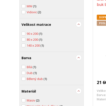
buk b
MW
(1)
Vidovic
(2)
DOPR
POSL
Velikost matrace
90 x 200
(1)
80 x 200
(1)
140 x 200
(1)
Barva
Bílá
(1)
Dub
(1)
Bělený dub
(1)
21 6
Veliko
Materiál
Barva:
Materi
Masiv
(2)