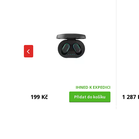
IHNED K EXPEDICI
199 Kč
1 287 
Přidat do košíku
SUŠIČKA OVOCE S ČASOVAČEM
BENZÍNOV
Concept SO 1060 In Time
VeGA 42
oleje (