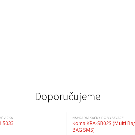
Doporučujeme
HŮVIČKA
NÁHRADNÍ SÁČKY DO VYSAVAČE
B 5033
Koma KRA-SB02S (Multi Bag
BAG SMS)