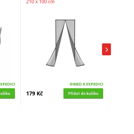
210 x 100 cm
EXPEDICI
IHNED K EXPEDICI
179 Kč
košíku
Přidat do košíku
SOLÁRNÍ SPRCHA
0cm,
Hawaj UNO 38 L černá s dlouhou
hlavicí (vč. teploměru)