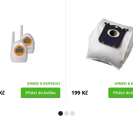
IHNED K EXPEDICI
IHNED K 
Kč
199 Kč
Přidat do košíku
Přidat do 
Á SEKAČKA S POJEZDEM
OKENNÍ SÍŤ PROTI HMYZU
4 SDX 5in1 + balení 0,6l
Extol Craft (99130), 150x18
zdarma)
bílá, PES