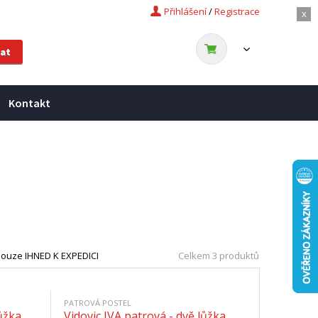
Přihlášení
/
Registrace
x
Kontakt
ouze IHNED K EXPEDICI
Celkem 3 produktů
PATROVÁ POSTEL
lůžka
Vidovic IVA patrová - dvě lůžka