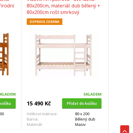
řírodní
80x200cm, materiál: dub bělený +
80x200cm rošt smrkový
DOPRAVA ZDARMA
SKLADEM
SKLADEM
15 490 Kč
košíku
Přidat do košíku
200
Velikost matrace:
80 x 200
Barva:
Bělený dub
v
Materiál:
Masiv