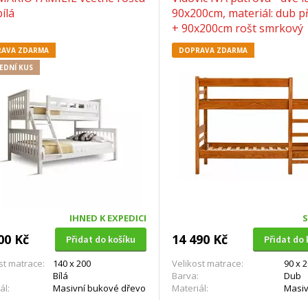
ílá
90x200cm, materiál: dub p
+ 90x200cm rošt smrkový
AVA ZDARMA
DOPRAVA ZDARMA
EDNÍ KUS
IHNED K EXPEDICI
00 Kč
14 490 Kč
Přidat do košíku
Přidat do 
st matrace:
140 x 200
Velikost matrace:
90 x 
Bílá
Barva:
Dub
ál:
Masivní bukové dřevo
Materiál:
Masi