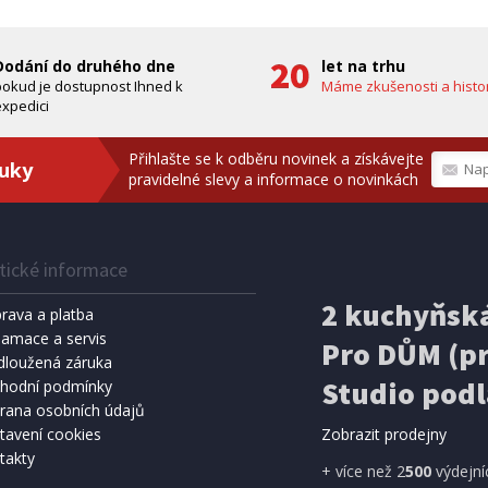
A ZDARMA
ZDARMA
Dodání do druhého dne
let na trhu
pokud je dostupnost Ihned k
Máme zkušenosti a histor
xpedici
Přihlašte se k odběru novinek a získávejte
ruky
pravidelné slevy a informace o novinkách
tické informace
IHNED K EXPEDICI
IHNED K 
Kč
159 Kč
2 kuchyňská
Přidat do košíku
Přidat do 
rava a platba
lamace a servis
Pro DŮM (pr
SPRCHA
dloužená záruka
METEOSTANICE
8 l, černá (vč. teploměru)
ECG MS 300 White
Studio podl
hodní podmínky
rana osobních údajů
tavení cookies
Zobrazit prodejny
takty
A ZDARMA
+ více než 2
500
výdejní