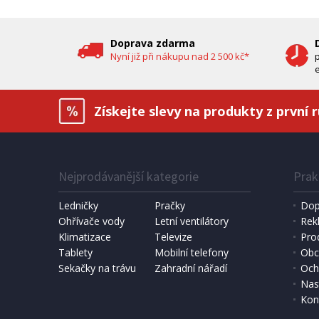
DOPRAV
DÁREK 
Doprava zdarma
Nyní již při nákupu nad 2 500 kč*
e
Získejte slevy na produkty z první 
Nejprodávanější kategorie
Prak
IHNED K EXPEDICI
1 190 Kč
6 490 
Přidat do košíku
Ledničky
Pračky
Dop
Ohřívače vody
Letní ventilátory
Rek
Klimatizace
DOMÁCÍ PEKÁRNA CHLEBA
Televize
SOLÁRNÍ 
Pro
Bravo B 4262
Hawaj 3
Tablety
Mobilní telefony
Obc
Sekačky na trávu
Zahradní nářadí
Och
Nas
Kon
DOPRAV