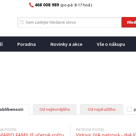
468 008 989
(po-pá: 8-17 hod.)
ží
Poradna
Novinky a akce
Vše o nákupu
 oblíbenosti
Od nejlevnějšího
Od nejdražšího
p
VÁ POSTEL
PATROVÁ POSTEL
ARIO FAMILIE včetně roštu
Vidovic IVA patrová - dvě 