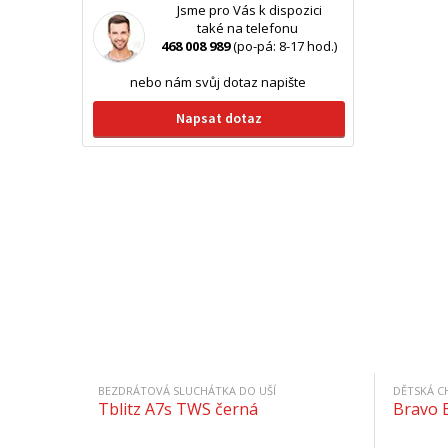
Jsme pro Vás k dispozici
také na telefonu
468 008 989
(po-pá: 8-17 hod.)
nebo nám svůj dotaz napište
Napsat dotaz
BEZDRÁTOVÁ SLUCHÁTKA DO UŠÍ
DĚTSKÁ C
Tblitz A7s TWS černá
Bravo 