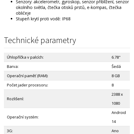
Senzory: akcelerometr, gyroskop, senzor přiblížení, senzor
okolního světla, čtečka otisků prstů, e-kompas, čtečka
obličeje
Stupeň krytí proti vodě: IP68
Technické parametry
Úhlopříčka v palcích:
6.78"
Barva:
Šedá
Operační paměť (RAM):
8 GB
Počet jader procesoru:
8
2388 x
Rozlišení:
1080
Android
Operační systém:
14
3G:
Ano