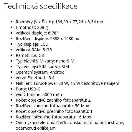
Technická specifikace
Rozměry (V x Š x H): 166,09 x 77,24 x 8,34 mm
Hmotnost: 208 g
Velikost displeje: 6,78"
Rozlišení displeje: 2388 x 1080 px
Typ displeje: LCD
Velikost RAM: 8 GB
Paměť: 256 GB
Typ hlavní SIM karty: nano SIM
Typ vedlejší SIM karty: eSIM
Operační systém: Android
Verze Bluetooth: 5.4
Nabíjení: TurboPower 30 W, 15 W bezdrátové nabíjení
Porty: USB-C
Výdrž baterie: 5000 mAh
Počet objektivů zadního fotoaparátu: 2
Rozlišení zadního fotoaparátu: 50 Mpx
Počet objektivů předního fotoaparátu: 1
Rozlišení předního fotoaparátu: 16 Mpx
Odemykání telefonu: čtečka otisku prstů na boční straně,
odemknutí obličejem