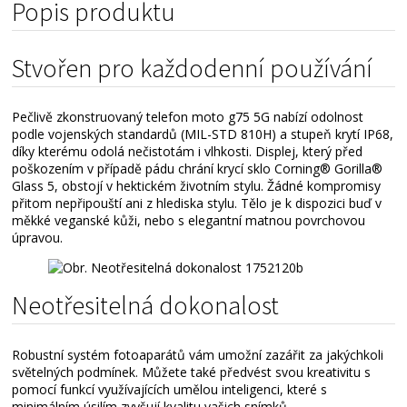
Popis produktu
Stvořen pro každodenní používání
Pečlivě zkonstruovaný telefon moto g75 5G nabízí odolnost
podle vojenských standardů (MIL-STD 810H) a stupeň krytí IP68,
díky kterému odolá nečistotám i vlhkosti. Displej, který před
poškozením v případě pádu chrání krycí sklo Corning® Gorilla®
Glass 5, obstojí v hektickém životním stylu. Žádné kompromisy
přitom nepřipouští ani z hlediska stylu. Tělo je k dispozici buď v
měkké veganské kůži, nebo s elegantní matnou povrchovou
úpravou.
Neotřesitelná dokonalost
Robustní systém fotoaparátů vám umožní zazářit za jakýchkoli
světelných podmínek. Můžete také předvést svou kreativitu s
pomocí funkcí využívajících umělou inteligenci, které s
minimálním úsilím zvyšují kvalitu vašich snímků.