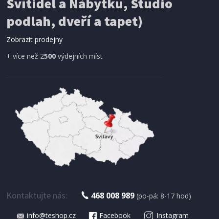
Svítidel a Nábytku, Studio
podlah, dveří a tapet)
Zobrazit prodejny
+ více než 2
500
výdejních míst
Kontaktujte nás:
468 008 989
(po-pá: 8-17 hod)
info@teshop.cz
Facebook
Instagram