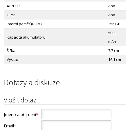
4G/LTE:
Ano
GPS:
Ano
Interní paměť (ROM):
256 GB
5000
Kapacita akumulátoru:
mAh
Šířka:
7.7 cm
Výška:
16.1 cm
Dotazy a diskuze
Vložit dotaz
Jméno a příjmení
*
Email
*