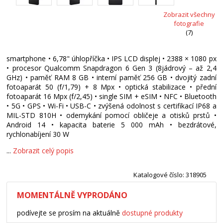
Zobrazit všechny
fotografie
(7)
smartphone • 6,78" úhlopříčka • IPS LCD displej • 2388 × 1080 px
• procesor Qualcomm Snapdragon 6 Gen 3 (8jádrový – až 2,4
GHz) • paměť RAM 8 GB • interní paměť 256 GB • dvojitý zadní
fotoaparát 50 (f/1,79) + 8 Mpx • optická stabilizace • přední
fotoaparát 16 Mpx (f/2,45) • single SIM + eSIM • NFC • Bluetooth
• 5G • GPS • Wi-Fi • USB-C • zvýšená odolnost s certifikací IP68 a
MIL-STD 810H • odemykání pomocí obličeje a otisků prstů •
Android 14 • kapacita baterie 5 000 mAh • bezdrátové,
rychlonabíjení 30 W
...
Zobrazit celý popis
Katalogové číslo: 318905
MOMENTÁLNĚ VYPRODÁNO
podívejte se prosím na aktuálně
dostupné produkty