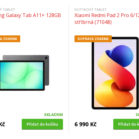
Ý TABLET
DOTYKOVÝ TABLET
g Galaxy Tab A11+ 128GB
Xiaomi Redmi Pad 2 Pro 6/
stříbrná (71048)
A ZDARMA
DOPRAVA ZDARMA
SKLADEM
S
Kč
6 990 Kč
Přidat do košíku
Přidat do 