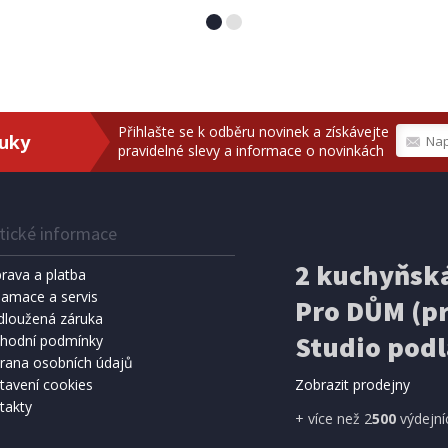
Přihlašte se k odběru novinek a získávejte
ruky
pravidelné slevy a informace o novinkách
tické informace
2 kuchyňská
rava a platba
lamace a servis
Pro DŮM (pr
dloužená záruka
Studio podl
hodní podmínky
rana osobních údajů
tavení cookies
Zobrazit prodejny
takty
+ více než 2
500
výdejní