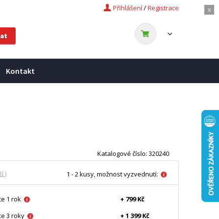
Přihlášení
/
Registrace
x
Kontakt
Katalogové číslo: 320240
í )
1 - 2 kusy, možnost vyzvednutí:
e 1 rok
+ 799 Kč
e 3 roky
+ 1 399 Kč