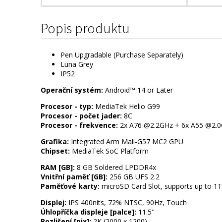
Popis produktu
Pen Upgradable (Purchase Separately)
Luna Grey
IP52
Operační systém:
Android™ 14 or Later
Procesor - typ:
MediaTek Helio G99
Procesor - počet jader:
8C
Procesor - frekvence:
2x A76 @2.2GHz + 6x A55 @2.
Grafika:
Integrated Arm Mali-G57 MC2 GPU
Chipset:
MediaTek SoC Platform
RAM [GB]:
8 GB Soldered LPDDR4x
Vnitřní paměť [GB]:
256 GB UFS 2.2
Paměťové karty:
microSD Card Slot, supports up to 1
Displej:
IPS 400nits, 72% NTSC, 90Hz, Touch
Úhlopříčka displeje [palce]:
11.5"
Rozlišení [pix]:
2K (2000 x 1200)