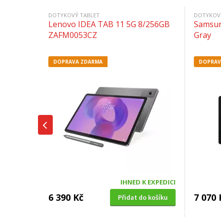
DOTYKOVÝ TABLET
DOTYKOV
Lenovo IDEA TAB 11 5G 8/256GB
Samsun
ZAFM0053CZ
Gray
DOPRAVA ZDARMA
DOPRAV
IHNED K EXPEDICI
6 390 Kč
7 070 
Přidat do košíku