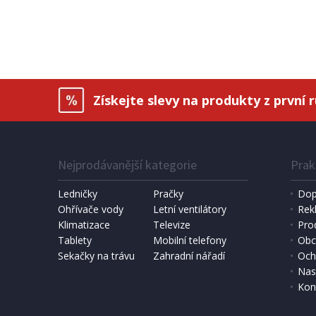
DOTYKOVÝ TABLET
Lenovo Tab Plus 8 GB / 256 GB
11.5, 256 GB, WF, BT, GPS, Android
14 - šedý
DOPRAVA ZDARMA
Získejte slevy na produkty z první 
Nejprodávanější kategorie
Prak
Ledničky
Pračky
Dop
Ohřívače vody
Letní ventilátory
Rek
Klimatizace
Televize
Pro
SKLADEM
Tablety
Mobilní telefony
Obc
Sekačky na trávu
Zahradní nářadí
Och
6 891 Kč
Přidat do košíku
Nas
Kon