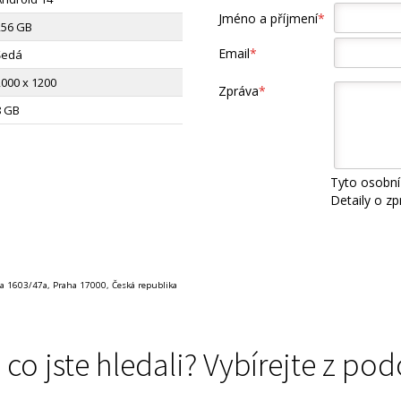
Jméno a příjmení
*
256 GB
Email
*
Šedá
2000 x 1200
Zpráva
*
8 GB
Tyto osobní
Detaily o z
va 1603/47a, Praha 17000, Česká republika
 co jste hledali? Vybírejte z 