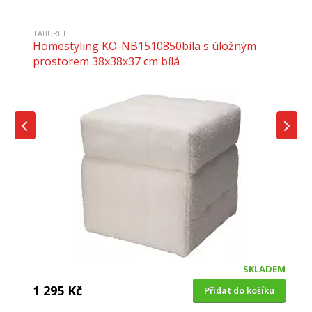
TABURET
Homestyling KO-NB1510850bila s úložným
prostorem 38x38x37 cm bílá
SKLADEM
1 295 Kč
Přidat do košíku