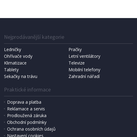
TABURET
Halmar VELVA šedá/černá
Nejprodávanější kategorie
Ledničky
Pračky
Ohřívače vody
Letní ventilátory
Klimatizace
Televize
Tablety
Mobilní telefony
Sekačky na trávu
Zahradní nářadí
Praktické informace
Doprava a platba
Reklamace a servis
Prodloužená záruka
2 - 3 TÝDNY
Obchodní podmínky
1 473 Kč
Přidat do košíku
Ochrana osobních údajů
Nastavení cookies