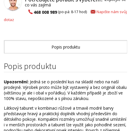
co vás zajímá
Napište nám svůj
468 008 989
(po-pá: 8-17 hod)
dotaz
Popis produktu
Technické parametry
Popis produktu
Alternativní zboží
Upozornění:
Jedná se o poslední kus na skladě nebo na naší
prodejně. Výrobek proto může být vystavený a bez originál obalu
(většinou je ale i obal v pořádku). V každém případě je zboží ve
100% stavu, nepoškozené a s plnou zárukou.
Látkový taburet v kombinaci růžové a tmavě modré barvy
představuje hravý a praktický doplněk vhodný především do
dětského pokoje. Kompaktní rozměry umožňují snadné umístění
i v menších prostorách a taburet lze využít jako pohodlné sezení,
podnožku nebo dekorativní prvek interiéru. Povrch z příjemné