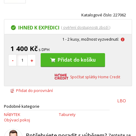
Katalogové číslo: 227062
IHNED K EXPEDICI
( ověření dostupnosti zboží )
1 - 2 kusy, možnost vyzvednutí:
1 400 Kč
s DPH
Přidat do košíku
Spočítat splátky Home Credit
Přidat do porovnání
LBO
Podobné kategorie
NÁBYTEK
Taburety
Obývací pokoj
Potřebujete poradit s výběrem?
Zeptejte se