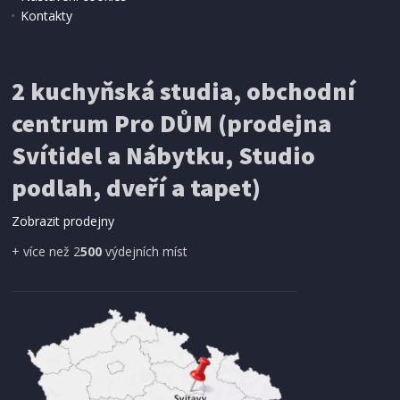
Kontakty
TABURETY
Halmar MONTY sestava, námořnická
2 kuchyňská studia, obchodní
centrum Pro DŮM (prodejna
Svítidel a Nábytku, Studio
podlah, dveří a tapet)
Zobrazit prodejny
+ více než 2
500
výdejních míst
2 - 3 TÝDNY
1 534 Kč
Přidat do košíku