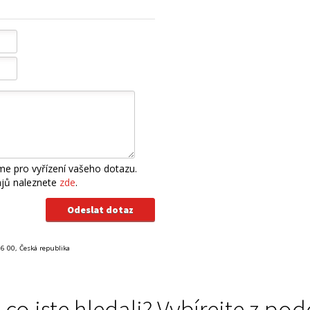
e pro vyřízení vašeho dotazu.
ajů naleznete
zde
.
86 00, Česká republika
 co jste hledali? Vybírejte z 