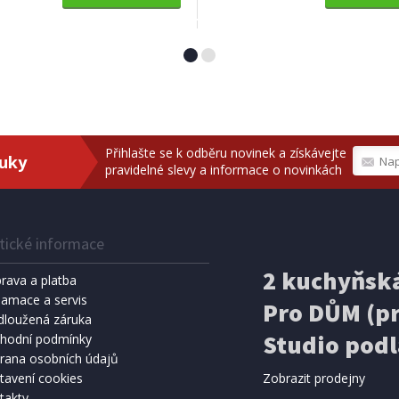
TR
 CC693
Přihlašte se k odběru novinek a získávejte
ruky
pravidelné slevy a informace o novinkách
tické informace
2 kuchyňská
rava a platba
lamace a servis
Pro DŮM (pr
dloužená záruka
Studio podl
SKLADEM
hodní podmínky
rana osobních údajů
č
Přidat do košíku
tavení cookies
Zobrazit prodejny
takty