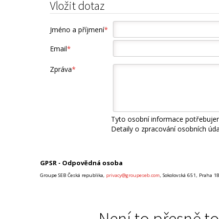
Vložit dotaz
Jméno a příjmení
*
Email
*
Zpráva
*
Tyto osobní informace potřebujem
Detaily o zpracování osobních úd
GPSR - Odpovědná osoba
Groupe SEB Česká republika,
privacy@groupeseb.com
, Sokolovská 651, Praha 1
Není to přesně to