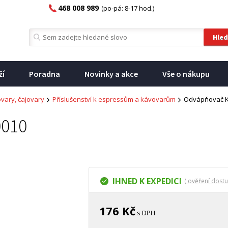
468 008 989
(po-pá: 8-17 hod.)
ží
Poradna
Novinky a akce
Vše o nákupu
vary, čajovary
Příslušenství k espressům a kávovarům
Odvápňovač K
0010
IHNED K EXPEDICI
( ověření dostu
176 Kč
s DPH