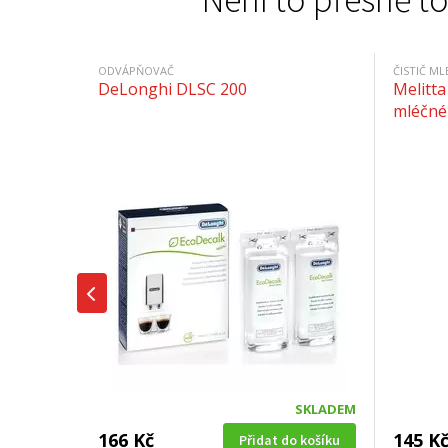
ODVÁPŇOVAČ
ČISTIČ M
DeLonghi DLSC 200
Melitta
mléčné
SKLADEM
166 Kč
145 K
Přidat do košíku