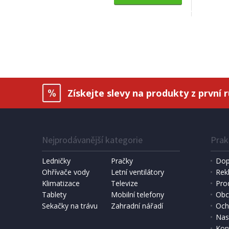
VODNÍ FILTR PRO KÁVOVARY
VODNÍ FIL
Laica Maxxo CC427
Maxxo
Získejte slevy na produkty z první 
Nejprodávanější kategorie
Prak
Ledničky
Pračky
Dop
Ohřívače vody
Letní ventilátory
Rek
Klimatizace
Televize
Pro
SKLADEM
Tablety
Mobilní telefony
Obc
Sekačky na trávu
Zahradní nářadí
Och
174 Kč
192 K
Přidat do košíku
Nas
Kon