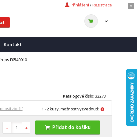
Přihlášení
/
Registrace
x
Kontakt
rups F0540010
Katalogové číslo: 32273
pnosti zboží )
1 - 2 kusy, možnost vyzvednutí:
Přidat do košíku