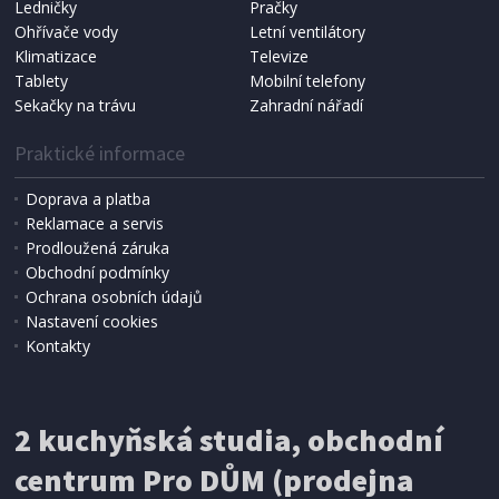
Ledničky
Pračky
Ohřívače vody
Letní ventilátory
Klimatizace
Televize
Tablety
Mobilní telefony
Sekačky na trávu
Zahradní nářadí
Praktické informace
Doprava a platba
Reklamace a servis
Prodloužená záruka
SKLADEM
Obchodní podmínky
269 Kč
Přidat do košíku
Ochrana osobních údajů
Nastavení cookies
Kontakty
SÁČKY DO VYSAVAČE
Koma EX03S Electrolux Flexio E 47 textilní
2 kuchyňská studia, obchodní
centrum Pro DŮM (prodejna