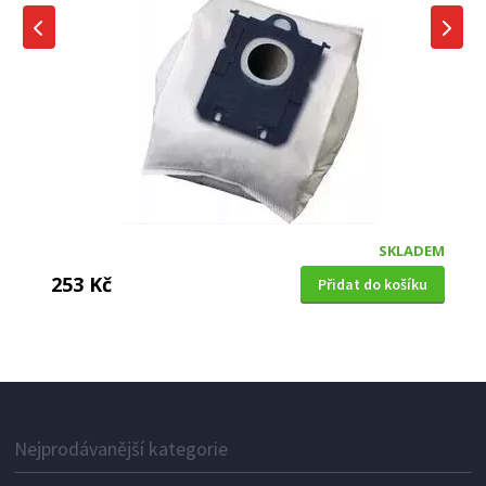
SKLADEM
253 Kč
Přidat do košíku
SÁČKY DO VYSAVAČE
Rowenta WB406140 Wonderbag
Nejprodávanější kategorie