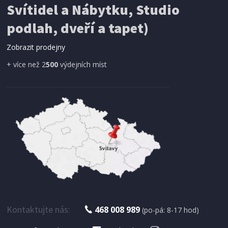
Svítidel a Nábytku, Studio
podlah, dveří a tapet)
Zobrazit prodejny
+ více než 2
500
výdejních míst
IHNED K EXPEDICI
239 Kč
Přidat do košíku
SÁČKY DO VYSAVAČE
Rowenta WB305140 Wonderbag Compact (5 ks)
Kontaktujte nás:
468 008 989
(po-pá: 8-17 hod)