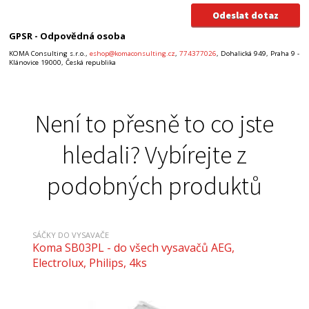
GPSR - Odpovědná osoba
KOMA Consulting s.r.o.,
eshop@komaconsulting.cz
,
774377026
, Dohalická 949, Praha 9 -
Klánovice 19000, Česká republika
Není to přesně to co jste
hledali? Vybírejte z
podobných produktů
SÁČKY DO VYSAVAČE
Koma SB03PL - do všech vysavačů AEG,
Electrolux, Philips, 4ks