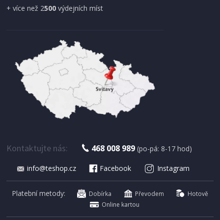
+ více než 2
500
výdejních míst
Kontaktujte nás:
468 008 989
(po-pá: 8-17 hod)
info@teshop.cz
Facebook
Instagram
Platební metody:
Dobírka
Převodem
Hotově
Online kartou