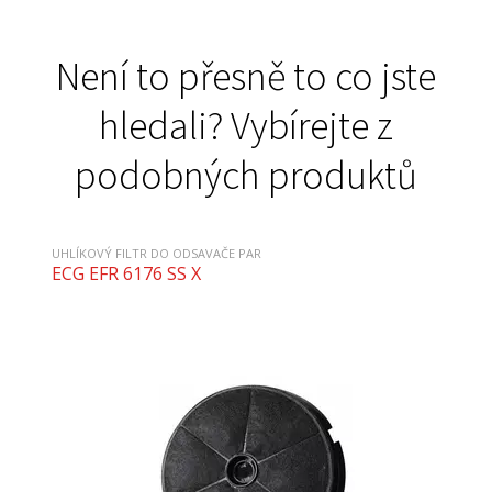
Není to přesně to co jste
hledali? Vybírejte z
podobných produktů
UHLÍKOVÝ FILTR DO ODSAVAČE PAR
ECG EFR 6176 SS X