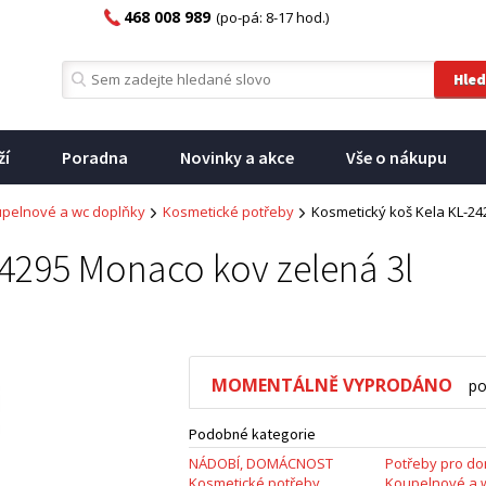
468 008 989
(po-pá: 8-17 hod.)
ží
Poradna
Novinky a akce
Vše o nákupu
pelnové a wc doplňky
Kosmetické potřeby
Kosmetický koš Kela KL-24
4295 Monaco kov zelená 3l
MOMENTÁLNĚ VYPRODÁNO
po
Podobné kategorie
NÁDOBÍ, DOMÁCNOST
Potřeby pro d
Kosmetické potřeby
Koupelnové a 