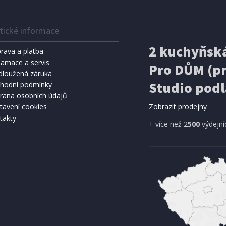
tické informace
2 kuchyňská
rava a platba
lamace a servis
Pro DŮM (pr
dloužená záruka
Studio podl
hodní podmínky
rana osobních údajů
tavení cookies
Zobrazit prodejny
takty
+ více než 2
500
výdejní