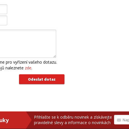
e pro vyřízení vašeho dotazu.
ajů naleznete
zde
.
Přihlašte se k odběru novinek a získávejte
ruky
pravidelné slevy a informace o novinkách