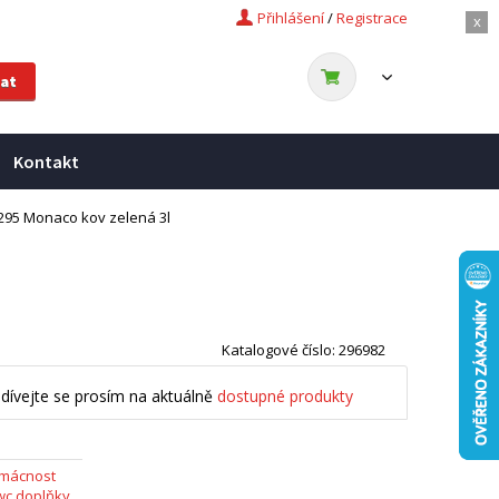
Přihlášení
/
Registrace
x
Kontakt
295 Monaco kov zelená 3l
Katalogové číslo: 296982
dívejte se prosím na aktuálně
dostupné produkty
omácnost
wc doplňky