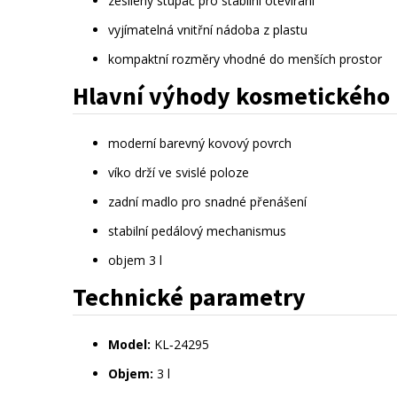
zesílený stupač pro stabilní otevírání
vyjímatelná vnitřní nádoba z plastu
kompaktní rozměry vhodné do menších prostor
Hlavní výhody kosmetického 
moderní barevný kovový povrch
víko drží ve svislé poloze
zadní madlo pro snadné přenášení
stabilní pedálový mechanismus
objem 3 l
Technické parametry
Model:
 KL‑24295
Objem:
 3 l