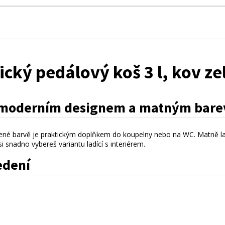
ký pedálový koš 3 l, kov ze
s moderním designem a matným bar
ené barvě je praktickým doplňkem do koupelny nebo na WC. Matně la
i snadno vybereš variantu ladící s interiérem.
edení