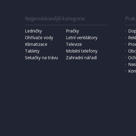
Nejprodávanější kategorie
Prak
Ledničky
Pračky
Dop
Ohřívače vody
Letní ventilátory
Rek
Klimatizace
Televize
Pro
Tablety
Mobilní telefony
Obc
Sekačky na trávu
Zahradní nářadí
Och
Nas
Kon