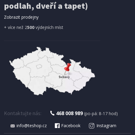
podlah, dveří a tapet)
Zobrazit prodejny
+ více než 2
500
výdejních míst
Kontaktujte nás:
468 008 989
(po-pá: 8-17 hod)
info@teshop.cz
Facebook
Instagram