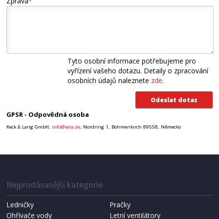
Zpráva
*
Tyto osobní informace potřebujeme pro
vyřízení vašeho dotazu. Detaily o zpracování
osobních údajů naleznete
zde
.
GPSR - Odpovědná osoba
Keck & Lang GmbH,
info@kela.de
, Nordring 1, Bohmenkirch 89558, Německo
Nejprodávanější kategorie
Ledničky
Pračky
Ohřívače vody
Letní ventilátory