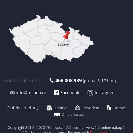
SKLADEM
1 799 Kč
Přidat do košíku
STOJANOVÝ GRIL
Severin PG 8566
Kontaktujte nás:
468 008 989
(po-pá: 8-17 hod)
info@teshop.cz
Facebook
Instagram
Platební metody:
Dobírka
Převodem
Hotově
Online kartou
Copyright 2010 - 2020 TEshop.cz - Váš partner ve světě online nákupů.
Všechna práva vyhrazena. Enjoyed with
Digimadi.cz