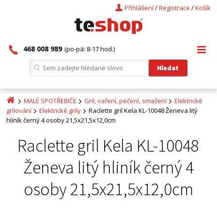
Přihlášení
/
Registrace
/
Košík
468 008 989
(po-pá: 8-17 hod.)
MALÉ SPOTŘEBIČE
Gril, vaření, pečení, smažení
Elektrické
grilování
Elektrické grily
Raclette gril Kela KL-10048 Ženeva litý
hliník černý 4 osoby 21,5x21,5x12,0cm
Raclette gril Kela KL-10048
Ženeva litý hliník černý 4
osoby 21,5x21,5x12,0cm