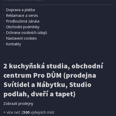
Doprava a platba
Reklamace a servis
Prodloužená záruka
IHNED K EXPEDICI
Obchodní podmínky
759 Kč
Přidat do košíku
Ochrana osobních údajů
Nastavení cookies
Kontakty
STOLNÍO GRIL
Severin PG 8567
2 kuchyňská studia, obchodní
centrum Pro DŮM (prodejna
Svítidel a Nábytku, Studio
podlah, dveří a tapet)
Zobrazit prodejny
+ více než 2
500
výdejních míst