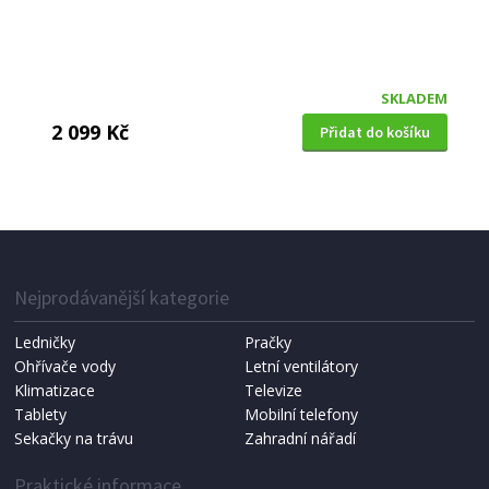
SKLADEM
2 099 Kč
Přidat do košíku
ELEKTRICKÝ GRIL
Jata E BQ1 (rozbaleno)
Nejprodávanější kategorie
Ledničky
Pračky
Ohřívače vody
Letní ventilátory
Klimatizace
Televize
Tablety
Mobilní telefony
Sekačky na trávu
Zahradní nářadí
Praktické informace