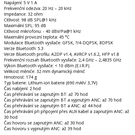
Napájení: 5 V 1 A
Frekvenční odezva: 20 Hz – 20 kHz
Impedance: 32 ohm
Citlivost: 98 dB SPL@1 kHz
Maximální SPL: 95 dB
Citlivost mikrofonu: - 40 dBV/Pa@1 kHz
Maximální provozní teplota: 45 °C
Modulace Bluetooth vysílače: GFSK, ?/4-DQPSK, 8DPSK
Verze Bluetooth: 5.3
Verze Bluetooth profilu: A2DP v1.4, AVRCP v1.6.2, HFP v1.8
Frekvenční rozsah Bluetooth vysílače: 2,4 GHz – 2,4835 GHz
Výkon Bluetooth vysílače: < 10 dBm (E.I.R.P)
Velikost měniče: 32 mm dynamický měnič
Hmotnost: 174 g
Typ baterie: Lithium-ion baterie (690 mAh/ 3,7V)
Čas nabíjení: 2 hod
Čas přehrávání se zapnutým BT: až 70 hod
Čas přehrávání se zapnutým BT a vypnutým ANC: až 70 hod
Čas přehrávání se zapnutým BT a ANC: až 44 hod
Čas přehrávání při připojení přes AUX kabel a zapnutým ANC: až
30 hod
Čas hovoru se zapnutým ANC: až 30 hod
Čas hovoru s vypnutým ANC: až 39 hod