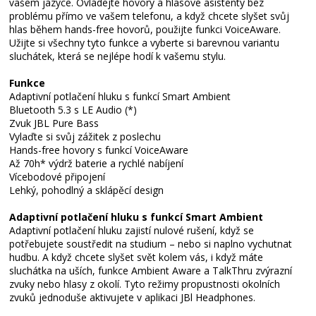
vašem jazyce. Ovládejte hovory a hlasové asistenty bez
problému přímo ve vašem telefonu, a když chcete slyšet svůj
hlas během hands-free hovorů, použijte funkci VoiceAware.
Užijte si všechny tyto funkce a vyberte si barevnou variantu
sluchátek, která se nejlépe hodí k vašemu stylu.
Funkce
Adaptivní potlačení hluku s funkcí Smart Ambient
Bluetooth 5.3 s LE Audio (*)
Zvuk JBL Pure Bass
Vylaďte si svůj zážitek z poslechu
Hands-free hovory s funkcí VoiceAware
Až 70h* výdrž baterie a rychlé nabíjení
Vícebodové připojení
Lehký, pohodlný a sklápěcí design
Adaptivní potlačení hluku s funkcí Smart Ambient
Adaptivní potlačení hluku zajistí nulové rušení, když se
potřebujete soustředit na studium – nebo si naplno vychutnat
hudbu. A když chcete slyšet svět kolem vás, i když máte
sluchátka na uších, funkce Ambient Aware a TalkThru zvýrazní
zvuky nebo hlasy z okolí. Tyto režimy propustnosti okolních
zvuků jednoduše aktivujete v aplikaci JBl Headphones.