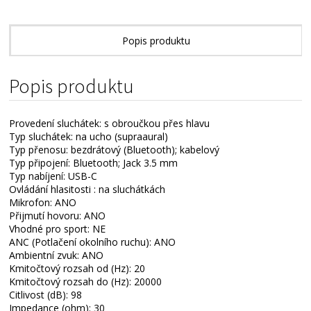
Popis produktu
Technické parametry
Popis produktu
Provedení sluchátek: s obroučkou přes hlavu
Typ sluchátek: na ucho (supraaural)
Typ přenosu: bezdrátový (Bluetooth); kabelový
Typ připojení: Bluetooth; Jack 3.5 mm
Typ nabíjení: USB-C
Ovládání hlasitosti : na sluchátkách
Mikrofon: ANO
Přijmutí hovoru: ANO
Vhodné pro sport: NE
ANC (Potlačení okolního ruchu): ANO
Ambientní zvuk: ANO
Kmitočtový rozsah od (Hz): 20
Kmitočtový rozsah do (Hz): 20000
Citlivost (dB): 98
Impedance (ohm): 30