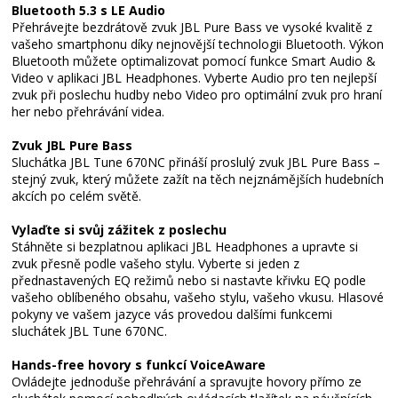
Bluetooth 5.3 s LE Audio
Přehrávejte bezdrátově zvuk JBL Pure Bass ve vysoké kvalitě z
vašeho smartphonu díky nejnovější technologii Bluetooth. Výkon
Bluetooth můžete optimalizovat pomocí funkce Smart Audio &
Video v aplikaci JBL Headphones. Vyberte Audio pro ten nejlepší
zvuk při poslechu hudby nebo Video pro optimální zvuk pro hraní
her nebo přehrávání videa.
Zvuk JBL Pure Bass
Sluchátka JBL Tune 670NC přináší proslulý zvuk JBL Pure Bass –
stejný zvuk, který můžete zažít na těch nejznámějších hudebních
akcích po celém světě.
Vylaďte si svůj zážitek z poslechu
Stáhněte si bezplatnou aplikaci JBL Headphones a upravte si
zvuk přesně podle vašeho stylu. Vyberte si jeden z
přednastavených EQ režimů nebo si nastavte křivku EQ podle
vašeho oblíbeného obsahu, vašeho stylu, vašeho vkusu. Hlasové
pokyny ve vašem jazyce vás provedou dalšími funkcemi
sluchátek JBL Tune 670NC.
Hands-free hovory s funkcí VoiceAware
Ovládejte jednoduše přehrávání a spravujte hovory přímo ze