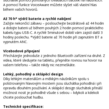
sluchátek pomocí pohodlných ovládacích tlačítek na náušnících.
A pomocí funkce VoiceAware můžete slyšet váš vlastní hlas
během vašich hovorů.
Až 70 h* výdrž baterie a rychlé nabíjení
Zažijte nekončící zábavu – poslouchejte bezdrátově až 44 hodin
a dobijte baterii už během pouhých 2 hodin pomocí praktického
kabelu typu USB-C. A rychlé 5minutové dobití vám zajistí další 3
hodiny poslechu. *Výdrž baterie až 70 hodin při zapnutém BT a
vypnutém ANC.
Vícebodové připojení
Přecházejte jednoduše z jednoho Bluetooth zařízení na druhé. Z
videa, které sledujete na tabletu, přepněte rovnou na hovor na
vašem telefonu – takže nikdy nic nezmeškáte.
Lehký, pohodlný a sklápěcí design
Díky lehkým materiálům a měkkým náušníkům spolu s
polstrovaným hlavovým mostem jsou sluchátka pohodlná i při
opravdu dlouhém používání. A sklápěcí design sluchátek přináší
možnost nosit je pohodlně všude s sebou – kdykoli a kdekoli
chcete poslouchat hudbu.
Technické specifikace: