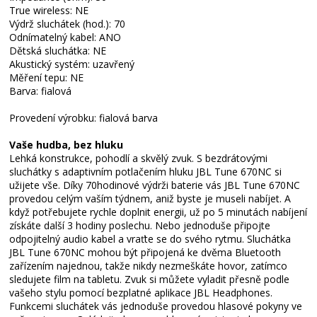
True wireless: NE
Výdrž sluchátek (hod.): 70
Odnímatelný kabel: ANO
Dětská sluchátka: NE
Akustický systém: uzavřený
Měření tepu: NE
Barva: fialová
Provedení výrobku: fialová barva
Vaše hudba, bez hluku
Lehká konstrukce, pohodlí a skvělý zvuk. S bezdrátovými
sluchátky s adaptivním potlačením hluku JBL Tune 670NC si
užijete vše. Díky 70hodinové výdrži baterie vás JBL Tune 670NC
provedou celým vaším týdnem, aniž byste je museli nabíjet. A
když potřebujete rychle doplnit energii, už po 5 minutách nabíjení
získáte další 3 hodiny poslechu. Nebo jednoduše připojte
odpojitelný audio kabel a vraťte se do svého rytmu. Sluchátka
JBL Tune 670NC mohou být připojená ke dvěma Bluetooth
zařízením najednou, takže nikdy nezmeškáte hovor, zatímco
sledujete film na tabletu. Zvuk si můžete vyladit přesně podle
vašeho stylu pomocí bezplatné aplikace JBL Headphones.
Funkcemi sluchátek vás jednoduše provedou hlasové pokyny ve