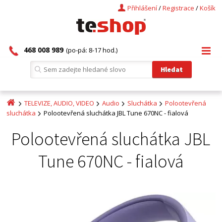
Přihlášení
/
Registrace
/
Košík
468 008 989
(po-pá: 8-17 hod.)
TELEVIZE, AUDIO, VIDEO
Audio
Sluchátka
Polootevřená
sluchátka
Polootevřená sluchátka JBL Tune 670NC - fialová
Polootevřená sluchátka JBL
Tune 670NC - fialová