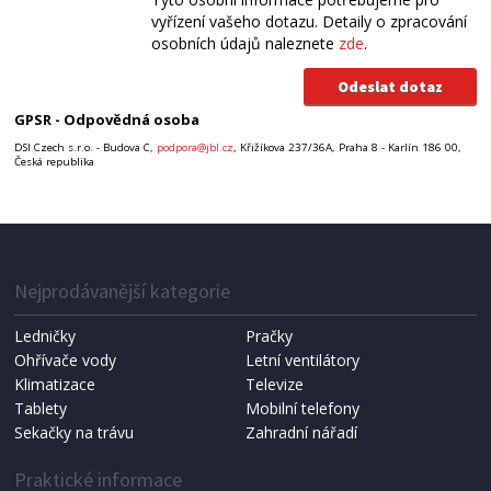
vyřízení vašeho dotazu. Detaily o zpracování
osobních údajů naleznete
zde
.
GPSR - Odpovědná osoba
DSI Czech s.r.o. - Budova C,
podpora@jbl.cz
, Křižíkova 237/36A, Praha 8 - Karlín 186 00,
Česká republika
Nejprodávanější kategorie
Ledničky
Pračky
Ohřívače vody
Letní ventilátory
Klimatizace
Televize
Tablety
Mobilní telefony
Sekačky na trávu
Zahradní nářadí
Praktické informace