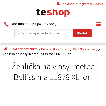
Přihlášení
/
Registrace
/
Košík
468 008 989
(po-pá: 8-17 hod.)
MALÉ SPOTŘEBIČE
Péče o tělo a zdraví
Žehličky na vlasy
Žehlička na vlasy Imetec Bellissima 11878 XL Ion
Žehlička na vlasy Imetec
Bellissima 11878 XL Ion