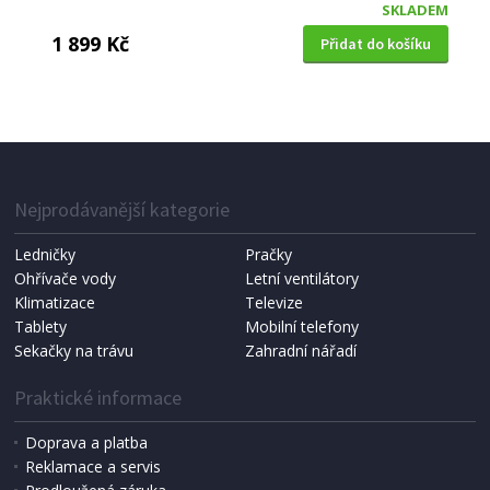
SKLADEM
1 899 Kč
Přidat do košíku
ŽEHLIČKA NA VLASY
Concept VZ 1260 (rozbaleno)
Nejprodávanější kategorie
Ledničky
Pračky
Ohřívače vody
Letní ventilátory
Klimatizace
Televize
Tablety
Mobilní telefony
Sekačky na trávu
Zahradní nářadí
Praktické informace
Doprava a platba
Reklamace a servis