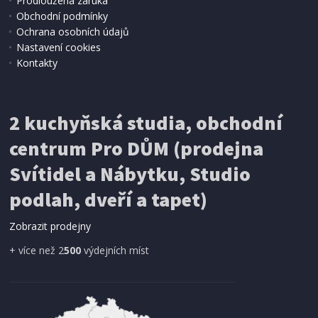
Prodloužená záruka
IHNED K EXPEDICI
Obchodní podmínky
479 Kč
Přidat do košíku
Ochrana osobních údajů
Nastavení cookies
Kontakty
ŽEHLIČKA NA VLASY
Philips BHS510/00
2 kuchyňská studia, obchodní
centrum Pro DŮM (prodejna
Svítidel a Nábytku, Studio
podlah, dveří a tapet)
Zobrazit prodejny
+ více než 2
500
výdejních míst