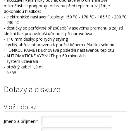
- exkluzivní keramický povlak obohacený o diamantové
mikročástice podporuje ochranu před teplem a zajišťuje
dokonalou hladkost
- elektronické nastavení teploty: 150 °C - 170 °C - 185 °C - 200 °C
- 230 °C
- destičky se perfektně přizpůsobí vlasovému pramenu a zajistí
ideální tlak pro nejlepší účinnost při narovnávání
- 110 mm desky: pro rychlý styling
- rychlý ohřev: připravena k použití během několika sekund
- FUNKCE PAMĚTI: uchovává poslední nastavenou teplotu
- AUTOMATICKÉ VYPNUTÍ: po 60 minutách
- systém uzavírání
- otočný kabel 1,8 m
- 67 W
Dotazy a diskuze
Vložit dotaz
Jméno a příjmení
*