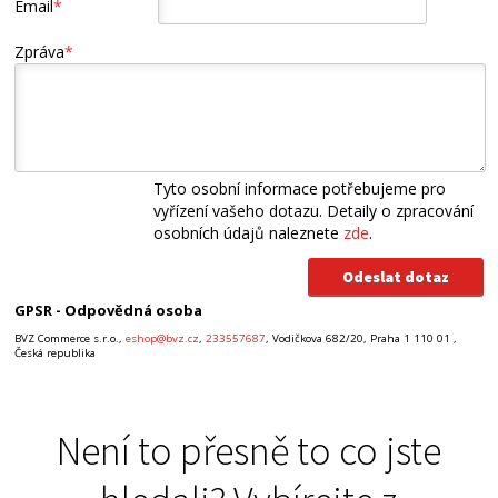
Email
*
Zpráva
*
Tyto osobní informace potřebujeme pro
vyřízení vašeho dotazu. Detaily o zpracování
osobních údajů naleznete
zde
.
GPSR - Odpovědná osoba
BVZ Commerce s.r.o.,
eshop@bvz.cz
,
233557687
, Vodičkova 682/20, Praha 1 110 01 ,
Česká republika
Není to přesně to co jste