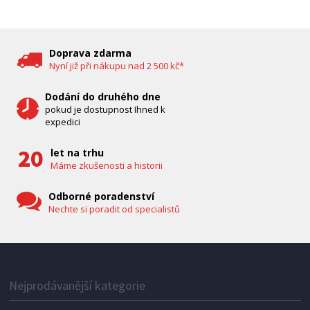
DĚTSKÁ CHŮVIČKA
Bravo B 5033
Doprava zdarma
Nyní již při nákupu nad 2 500 kč*
Dodání do druhého dne
pokud je dostupnost Ihned k
expedici
let na trhu
Máme zkušenosti a historii
Odborné poradenství
Nechte si poradit od specialistů
IHNED K EXPEDICI
1 287 Kč
Přidat do košíku
Nejprodávanější kategorie