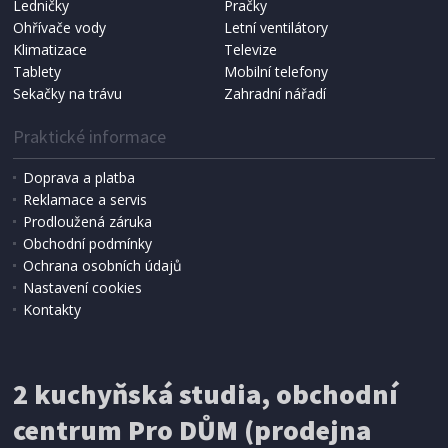
Ledničky
Pračky
Ohřívače vody
Letní ventilátory
NÁHRADNÍ SÁČKY DO VYSAVAČE
Koma KRA-SB02S (Multi Bag, S-BAG SMS)
Klimatizace
Televize
Tablety
Mobilní telefony
Sekačky na trávu
Zahradní nářadí
Praktické informace
Doprava a platba
Reklamace a servis
Prodloužená záruka
Obchodní podmínky
Ochrana osobních údajů
Nastavení cookies
Kontakty
IHNED K EXPEDICI
2 kuchyňská studia, obchodní
199 Kč
Přidat do košíku
centrum Pro DŮM (prodejna