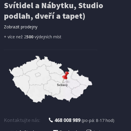
Svítidel a Nábytku, Studio
SÍŤ PROTI HMYZU
podlah, dveří a tapet)
ProGarden KO-CY5910600 Síť proti hmyzu do
dveří magnetická 210 x 100 cm
Zobrazit prodejny
+ více než 2
500
výdejních míst
IHNED K EXPEDICI
179 Kč
Přidat do košíku
Kontaktujte nás:
468 008 989
(po-pá: 8-17 hod)