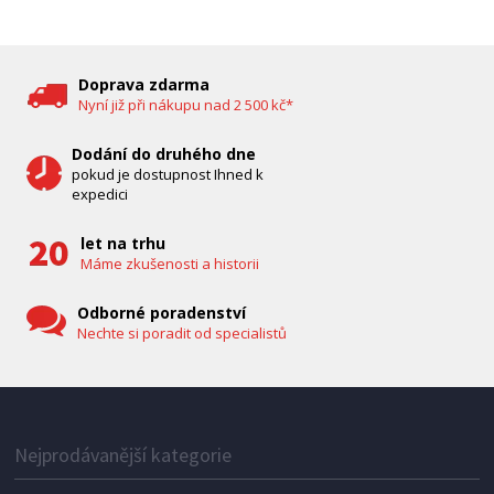
DĚTSKÁ CHŮVIČKA
Bravo B 5033
Doprava zdarma
Nyní již při nákupu nad 2 500 kč*
Dodání do druhého dne
pokud je dostupnost Ihned k
expedici
let na trhu
Máme zkušenosti a historii
Odborné poradenství
Nechte si poradit od specialistů
IHNED K EXPEDICI
1 287 Kč
Přidat do košíku
Nejprodávanější kategorie