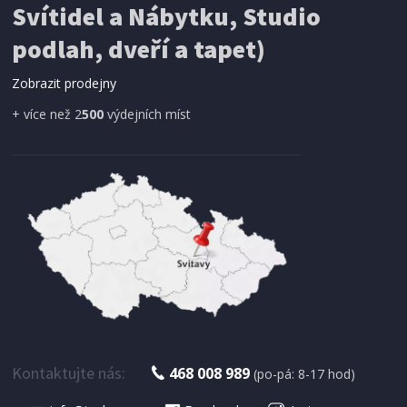
Svítidel a Nábytku, Studio
SÍŤ PROTI HMYZU
podlah, dveří a tapet)
ProGarden KO-CY5910600 Síť proti hmyzu do
dveří magnetická 210 x 100 cm
Zobrazit prodejny
+ více než 2
500
výdejních míst
IHNED K EXPEDICI
179 Kč
Přidat do košíku
Kontaktujte nás:
468 008 989
(po-pá: 8-17 hod)