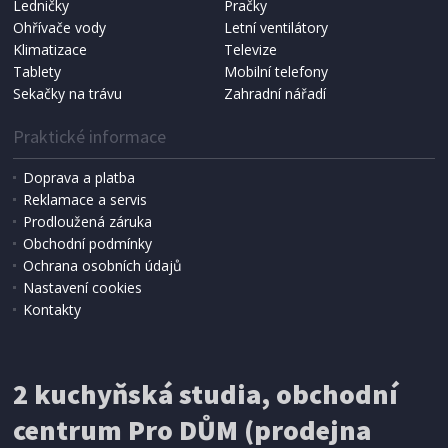
Ledničky
Pračky
Ohřívače vody
Letní ventilátory
NÁHRADNÍ SÁČKY DO VYSAVAČE
Koma KRA-SB02S (Multi Bag, S-BAG SMS)
Klimatizace
Televize
Tablety
Mobilní telefony
Sekačky na trávu
Zahradní nářadí
Praktické informace
Doprava a platba
Reklamace a servis
Prodloužená záruka
Obchodní podmínky
Ochrana osobních údajů
Nastavení cookies
Kontakty
IHNED K EXPEDICI
2 kuchyňská studia, obchodní
199 Kč
Přidat do košíku
centrum Pro DŮM (prodejna