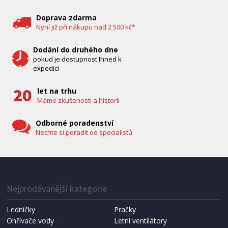
Bravo B 5033
Doprava zdarma
Nyní již při nákupu nad 2 500 kč*
Dodání do druhého dne
pokud je dostupnost Ihned k
expedici
let na trhu
Máme zkušenosti a historii
Odborné poradenství
Nechte si poradit od specialistů
IHNED K EXPEDICI
1 287 Kč
Přidat do košíku
Nejprodávanější kategorie
Ledničky
Pračky
Ohřívače vody
Letní ventilátory
NÁHRADNÍ SÁČKY DO VYSAVAČE