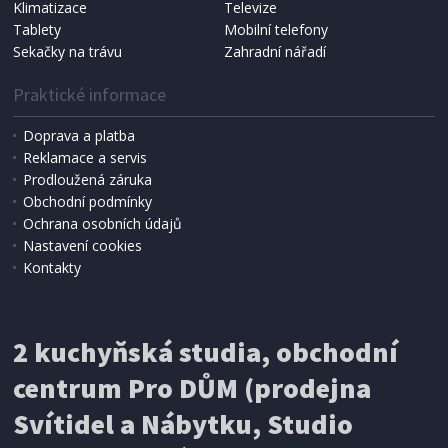
Koma KRA-SB02S (Multi Bag, S-BAG SMS)
Klimatizace
Televize
Tablety
Mobilní telefony
Sekačky na trávu
Zahradní nářadí
Praktické informace
Doprava a platba
Reklamace a servis
Prodloužená záruka
Obchodní podmínky
Ochrana osobních údajů
Nastavení cookies
Kontakty
IHNED K EXPEDICI
2 kuchyňská studia, obchodní
199 Kč
Přidat do košíku
centrum Pro DŮM (prodejna
Svítidel a Nábytku, Studio
SÍŤ PROTI HMYZU