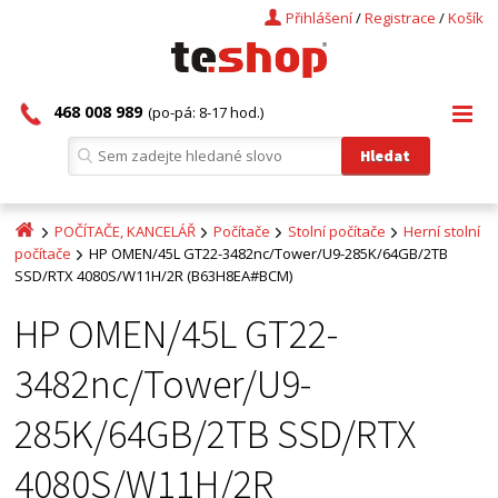
Přihlášení
/
Registrace
/
Košík
468 008 989
(po-pá: 8-17 hod.)
POČÍTAČE, KANCELÁŘ
Počítače
Stolní počítače
Herní stolní
počítače
HP OMEN/45L GT22-3482nc/Tower/U9-285K/64GB/2TB
SSD/RTX 4080S/W11H/2R (B63H8EA#BCM)
HP OMEN/45L GT22-
3482nc/Tower/U9-
285K/64GB/2TB SSD/RTX
4080S/W11H/2R