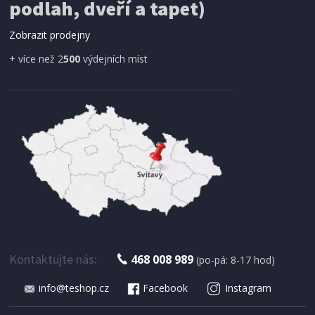
podlah, dveří a tapet)
ProGarden KO-CY5910600 Síť proti hmyzu do
dveří magnetická 210 x 100 cm
Zobrazit prodejny
+ více než 2
500
výdejních míst
IHNED K EXPEDICI
179 Kč
Přidat do košíku
Kontaktujte nás:
468 008 989
(po-pá: 8-17 hod)
info@teshop.cz
Facebook
Instagram
SUŠIČKA OVOCE S ČASOVAČEM