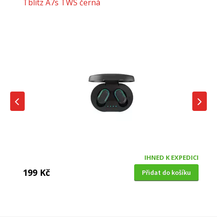
Tblitz A7s TWS černá
IHNED K EXPEDICI
199 Kč
Přidat do košíku
DĚTSKÁ CHŮVIČKA