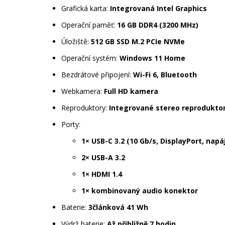
Grafická karta:
Integrovaná Intel Graphics
Operační paměť:
16 GB DDR4 (3200 MHz)
Úložiště:
512 GB SSD M.2 PCIe NVMe
Operační systém:
Windows 11 Home
Bezdrátové připojení:
Wi-Fi 6, Bluetooth
Webkamera:
Full HD kamera
Reproduktory:
Integrované stereo reprodukto
Porty:
1× USB-C 3.2 (10 Gb/s, DisplayPort, napá
2× USB-A 3.2
1× HDMI 1.4
1× kombinovaný audio konektor
Baterie:
3článková 41 Wh
Výdrž baterie:
Až přibližně 7 hodin