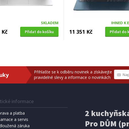
SKLADEM
IHNED K 
 Kč
11 351 Kč
Přidat do košíku
Přidat do 
Přihlašte se k odběru novinek a získávejte
ruky
pravidelné slevy a informace o novinkách
tické informace
2 kuchyňská
rava a platba
lamace a servis
Pro DŮM (pr
dloužená záruka