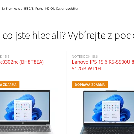
, Za Brumlovkou 1559/5, Praha 140 00, Česká republika
 co jste hledali? Vybírejte z 
 15,6
NOTEBOOK 15,6
fc0302nc (BH8T8EA)
Lenovo IP5 15,6 R5-5500U 
512GB W11H
A ZDARMA
DOPRAVA ZDARMA