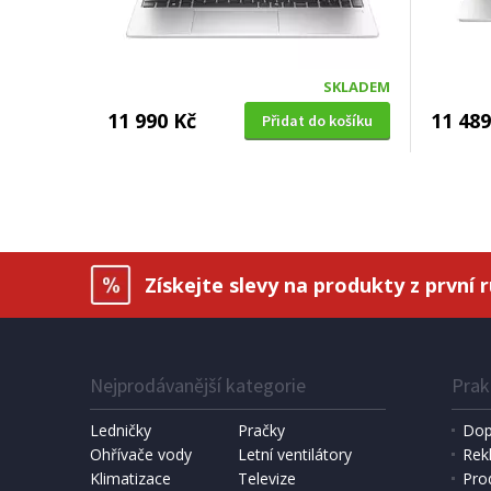
SKLADEM
11 990 Kč
11 489
Přidat do košíku
Získejte slevy na produkty z první 
Nejprodávanější kategorie
Prak
Ledničky
Pračky
Dop
Ohřívače vody
Letní ventilátory
Rek
Klimatizace
Televize
Pro