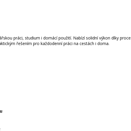
kou práci, studium i domácí použití. Nabízí solidní výkon díky proces
praktickým řešením pro každodenní práci na cestách i doma.
tu
í