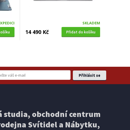
EXPEDICI
SKLADEM
14 490 Kč
košíku
Přidat do košíku
 studia, obchodní centrum
odejna Svítidel a Nábytku,