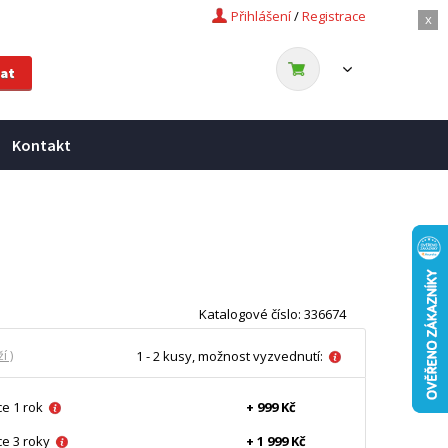
Přihlášení
/
Registrace
x
Kontakt
Katalogové číslo: 336674
í )
1 - 2 kusy, možnost vyzvednutí:
e 1 rok
+ 999 Kč
e 3 roky
+ 1 999 Kč