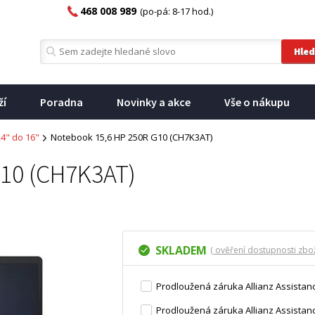
468 008 989
(po-pá: 8-17 hod.)
ží
Poradna
Novinky a akce
Vše o nákupu
,4" do 16"
Notebook 15,6 HP 250R G10 (CH7K3AT)
G10 (CH7K3AT)
SKLADEM
( ověření dostupnosti zbož
Prodloužená záruka Allianz Assistanc
Prodloužená záruka Allianz Assistanc