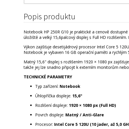
Popis produktu
Notebook HP 250R G10 je praktické a cenově dostupné za
úložiště a velký 15,6palcový displej s Full HD rozliše
Výkon zajišťuje desetijádrový procesor Intel Core 5 120U
Notebook je vybaven 16 GB operační paměti a rychlým 51
Matný 15,6" displej s rozlišením 1920 × 1080 px zajišťu
takže jej lze snadno připojit k externím monitorům nebo
TECHNICKÉ PARAMETRY
Typ zařízení:
Notebook
Úhlopříčka displeje:
15,6"
Rozlišení displeje:
1920 × 1080 px (Full HD)
Povrch displeje:
Matný / Anti-Glare
Procesor:
Intel Core 5 120U (10 jader, až 5,0 GH