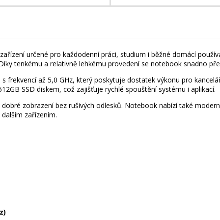
řízení určené pro každodenní práci, studium i běžné domácí používán
ním. Díky tenkému a relativně lehkému provedení se notebook snadno p
 s frekvencí až 5,0 GHz, který poskytuje dostatek výkonu pro kancelářs
2GB SSD diskem, což zajišťuje rychlé spouštění systému i aplikací.
je dobré zobrazení bez rušivých odlesků. Notebook nabízí také modern
 dalším zařízením.
z)