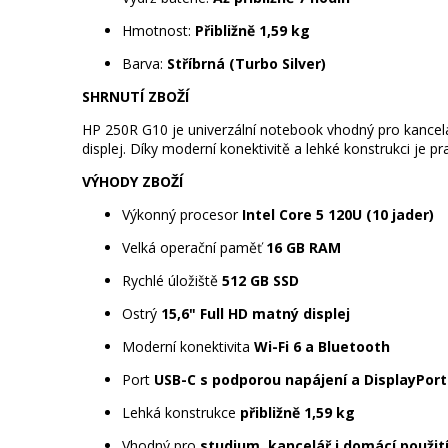
Hmotnost:
Přibližně 1,59 kg
Barva:
Stříbrná (Turbo Silver)
SHRNUTÍ ZBOŽÍ
HP 250R G10 je univerzální notebook vhodný pro kancelářs
displej. Díky moderní konektivitě a lehké konstrukci je 
VÝHODY ZBOŽÍ
Výkonný procesor
Intel Core 5 120U (10 jader)
Velká operační paměť
16 GB RAM
Rychlé úložiště
512 GB SSD
Ostrý
15,6" Full HD matný displej
Moderní konektivita
Wi-Fi 6 a Bluetooth
Port
USB-C s podporou napájení a DisplayPor
Lehká konstrukce
přibližně 1,59 kg
Vhodný pro
studium, kancelář i domácí použit