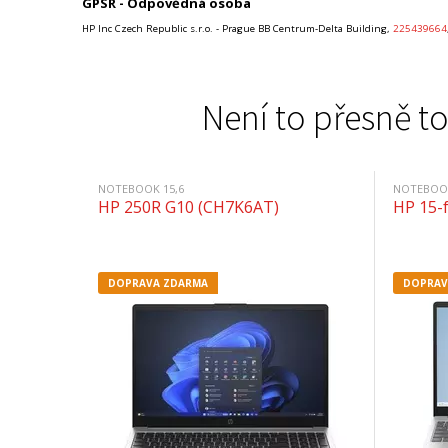
GPSR - Odpovědná osoba
HP Inc Czech Republic s.r.o. - Prague BB Centrum-Delta Building,
225439664
Není to přesně to
NOTEBOOK 15,6
NOTEBOOK
HP 250R G10 (CH7K6AT)
HP 15-
DOPRAVA ZDARMA
DOPRAV