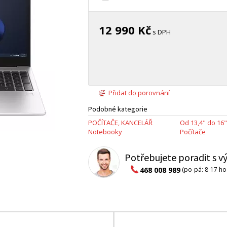
12 990 Kč
s DPH
Přidat do porovnání
Podobné kategorie
POČÍTAČE, KANCELÁŘ
Od 13,4" do 16"
Notebooky
Počítače
Potřebujete poradit s 
468 008 989
(po-pá: 8-17 ho