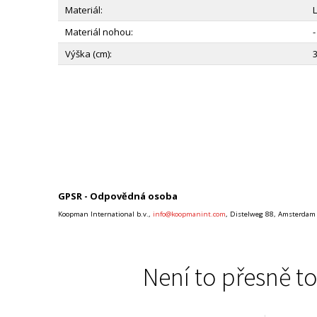
Materiál:
Materiál nohou:
-
Výška (cm):
GPSR - Odpovědná osoba
Koopman International b.v.,
info@koopmanint.com
, Distelweg 88, Amsterdam
Není to přesně to