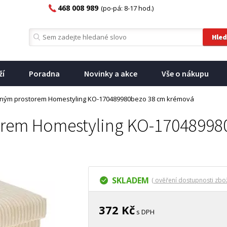
468 008 989
(po-pá: 8-17 hod.)
ží
Poradna
Novinky a akce
Vše o nákupu
ožným prostorem Homestyling KO-170489980bezo 38 cm krémová
torem Homestyling KO-1704899
SKLADEM
( ověření dostupnosti zbož
372 Kč
s DPH