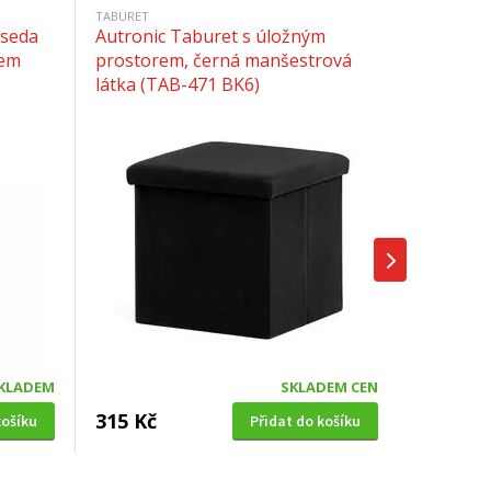
TABURET
0seda
Autronic Taburet s úložným
rem
prostorem, černá manšestrová
látka (TAB-471 BK6)
KLADEM
SKLADEM CEN
315 Kč
košíku
Přidat do košíku