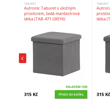
TABURET
TABURET
Autronic Taburet s úložným
Autron
prostorem, šedá manšestrová
prosto
látka (TAB-471 GREY6)
látka 
SKLADEM CEN
315 Kč
315 K
Přidat do košíku
TABURET
TABURET