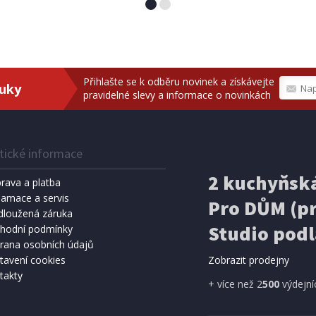
yling KO-170490550modr
 x 38 cm modrá
Přihlašte se k odběru novinek a získávejte
ruky
pravidelné slevy a informace o novinkách
tické informace
2 kuchyňská
rava a platba
lamace a servis
Pro DŮM (pr
dloužená záruka
Studio podl
IHNED K EXPEDICI
hodní podmínky
rana osobních údajů
č
Přidat do košíku
tavení cookies
Zobrazit prodejny
takty
+ více než 2
500
výdejní