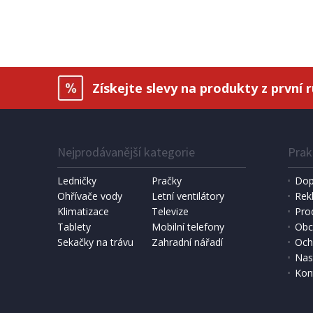
Autronic Taburet s úložným
Homest
prostorem, šedá manšestrová
38 x 38
látka (TAB-472 GREY6)
Získejte slevy na produkty z první 
Nejprodávanější kategorie
Prak
Ledničky
Pračky
Dop
Ohřívače vody
Letní ventilátory
Rek
Klimatizace
Televize
Pro
SKLADEM CEN
Tablety
Mobilní telefony
Obc
Sekačky na trávu
Zahradní nářadí
Och
450 Kč
441 K
Přidat do košíku
Nas
Kon