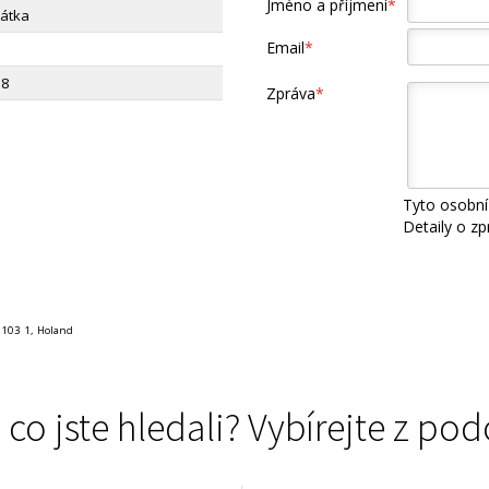
Jméno a příjmení
*
Látka
Email
*
38
Zpráva
*
Tyto osobní
Detaily o z
 103 1, Holand
 co jste hledali? Vybírejte z 