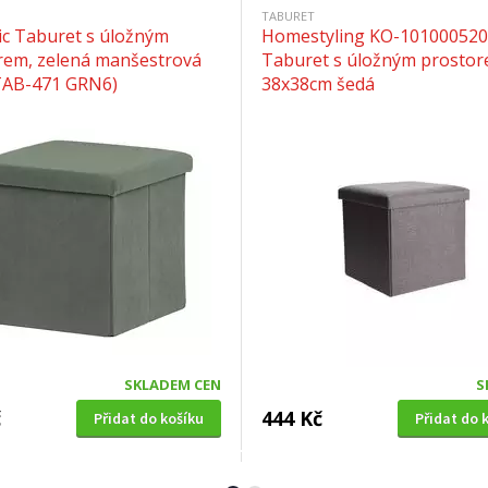
TABURET
ic Taburet s úložným
Homestyling KO-10100052
rem, zelená manšestrová
Taburet s úložným prosto
(TAB-471 GRN6)
38x38cm šedá
SKLADEM CEN
S
č
444 Kč
Přidat do košíku
Přidat do 
 S ÚLOŽNÝM PROSTOREM