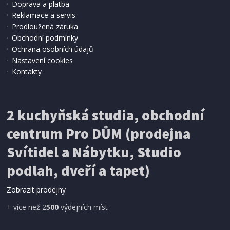
Doprava a platba
Reklamace a servis
Prodloužená záruka
2 - 3 TÝDNY
Obchodní podmínky
8 514 Kč
Přidat do košíku
Ochrana osobních údajů
Nastavení cookies
Kontakty
MODERNÍ JÍDELNÍ STŮL
Halmar CAMBELL rozkládací, deska - přírodní,
nohy - černá (2 Karton)
2 kuchyňská studia, obchodní
centrum Pro DŮM (prodejna
DOPRAVA ZDARMA
Svítidel a Nábytku, Studio
podlah, dveří a tapet)
Zobrazit prodejny
+ více než 2
500
výdejních míst