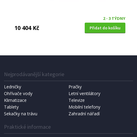
2 - 3 TÝDNY
10 404 Kč
Přidat do košíku
MODERNÍ JÍDELNÍ STŮL S ROZKLADEM
Halmar EDWARD stůl rozkládací bílá / dub san
remo (2 Karton)
Nejprodávanější kategorie
DOPRAVA ZDARMA
Ledničky
Pračky
Ohřívače vody
Letní ventilátory
Klimatizace
Televize
Tablety
Mobilní telefony
Sekačky na trávu
Zahradní nářadí
Praktické informace