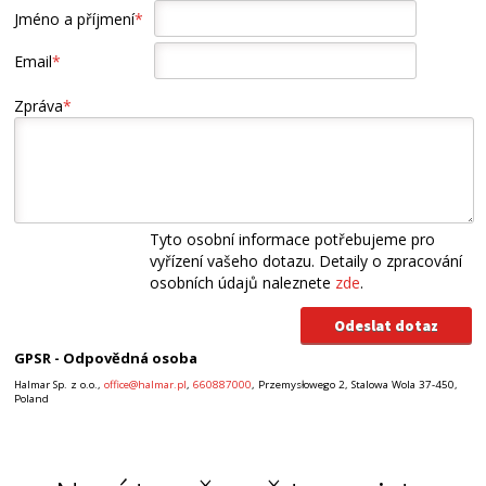
Jméno a příjmení
*
Email
*
Zpráva
*
Tyto osobní informace potřebujeme pro
vyřízení vašeho dotazu. Detaily o zpracování
osobních údajů naleznete
zde
.
GPSR - Odpovědná osoba
Halmar Sp. z o.o.,
office@halmar.pl
,
660887000
, Przemysłowego 2, Stalowa Wola 37-450,
Poland