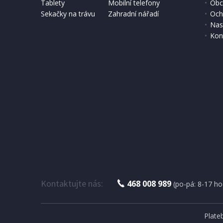
2 - 3 TÝDNY
Tablety
Mobilní telefony
Obc
Sekačky na trávu
Zahradní nářadí
Och
2 835 Kč
3 170 
Přidat do košíku
Nas
Kon
TELEVIZNÍ STOLEK
Halmar VIGO televizní stolek 140
dub wotan/dub wotan
Kontaktujte nás:
468 008 989
(po-pá: 8-17 ho
2 - 3 TÝDNY
Plate