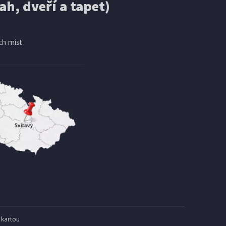
ah, dveří a tapet)
 3 TÝDNY
2 - 3 TÝDNY
4 084 Kč
košíku
Přidat do košíku
ch míst
 kartou