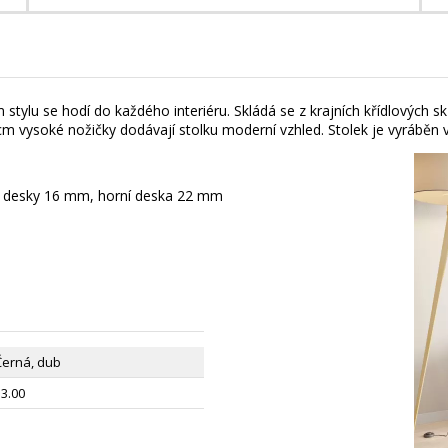
stylu se hodí do každého interiéru. Skládá se z krajních křídlových sk
 15 cm vysoké nožičky dodávají stolku moderní vzhled. Stolek je vyráb
no desky 16 mm, horní deska 22 mm
Černá, dub
53.00