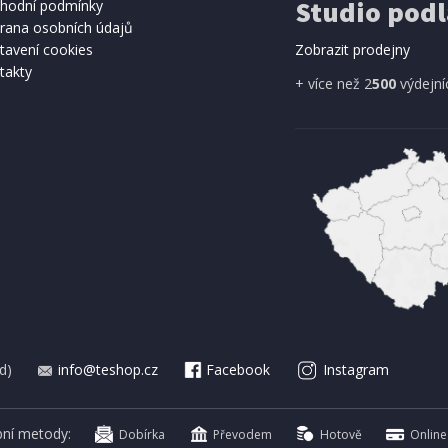
Studio podl
2 - 3 TÝDNY
2 -
hodní podmínky
rana osobních údajů
Kč
3 383 Kč
Přidat do košíku
Přidat do 
tavení cookies
Zobrazit prodejny
takty
+ více než 2
500
výdejní
d)
info@teshop.cz
Facebook
Instagram
bní metody:
Dobírka
Převodem
Hotově
Online