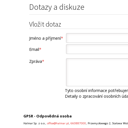
Dotazy a diskuze
Vložit dotaz
Jméno a příjmení
*
Email
*
Zpráva
*
Tyto osobní informace potřebujem
Detaily o zpracování osobních úd
GPSR - Odpovědná osoba
Halmar Sp. z o.o.,
office@halmar.pl
,
660887000
, Przemysłowego 2, Stalowa Wol