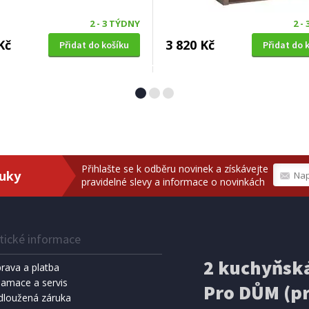
2 - 3 TÝDNY
2 -
Kč
3 820 Kč
Přidat do košíku
Přidat do 
 STOLEK
TELEVIZNÍ STOLEK
 MEZO vícebarevný
Halmar VIGO 180 latté mat/ 
lesk
Přihlašte se k odběru novinek a získávejte
ruky
pravidelné slevy a informace o novinkách
tické informace
2 kuchyňská
rava a platba
lamace a servis
Pro DŮM (pr
dloužená záruka