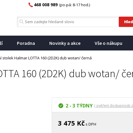
468 008 989
(po-pá: 8-17 hod.)
ží
Poradna
Novinky a akce
Vše o nákupu
ní stolek Halmar LOTTA 160 (2D2K) dub wotan/ černá
LOTTA 160 (2D2K) dub wotan/ če
2 - 3 TÝDNY
( ověření dostupnosti z
3 475 Kč
s DPH