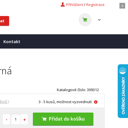
Přihlášení
/
Registrace
x
Kontakt
rná
Katalogové číslo: 309312
boží )
3 - 5 kusů, možnost vyzvednutí:
Přidat do košíku