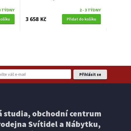
 3 TÝDNY
2 - 3 TÝDNY
3 658 Kč
košíku
Přidat do košíku
TELEVIZNÍ STOLEK
latté
Halmar RANDOM 2 RTV-1 150 cm
kašmír ořech černá (2 Karton)
 studia, obchodní centrum
odejna Svítidel a Nábytku,