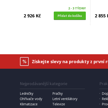
2 - 3 TÝDNY
2 926 Kč
2 855 
Přidat do košíku
TELEVIZNÍ STOLEK
TELEVIZNÍ
Halmar NORD LAW dub votan
Halmar
Získejte slevy na produkty z první 
Nejprodávanější kategorie
Prak
Ledničky
Pračky
Dop
Ohřívače vody
Letní ventilátory
Rek
Klimatizace
Televize
Pro