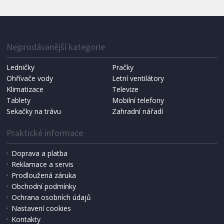
IHNED K EXPEDICI
1 287 Kč
Přidat do košíku
Nejprodávanější kategorie
Ledničky
Pračky
Ohřívače vody
Letní ventilátory
NÁHRADNÍ SÁČKY DO VYSAVAČE
Koma KRA-SB02S (Multi Bag, S-BAG SMS)
Klimatizace
Televize
Tablety
Mobilní telefony
Sekačky na trávu
Zahradní nářadí
Praktické informace
Doprava a platba
Reklamace a servis
Prodloužená záruka
Obchodní podmínky
Ochrana osobních údajů
Nastavení cookies
Kontakty