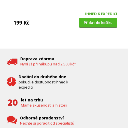
IHNED K EXPEDICI
199 Kč
Přidat do košíku
DĚTSKÁ CHŮVIČKA
Bravo B 5033
Doprava zdarma
Nyní již při nákupu nad 2 500 kč*
Dodání do druhého dne
pokud je dostupnost Ihned k
expedici
let na trhu
Máme zkušenosti a historii
Odborné poradenství
Nechte si poradit od specialistů