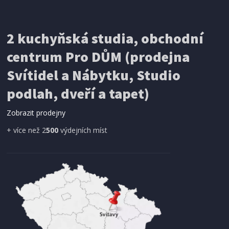
IHNED K EXPEDICI
2 kuchyňská studia, obchodní
199 Kč
Přidat do košíku
centrum Pro DŮM (prodejna
Svítidel a Nábytku, Studio
SÍŤ PROTI HMYZU
podlah, dveří a tapet)
ProGarden KO-CY5910600 Síť proti hmyzu do
dveří magnetická 210 x 100 cm
Zobrazit prodejny
+ více než 2
500
výdejních míst