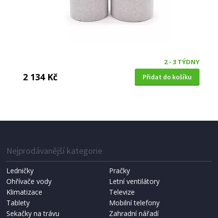
2 - 3 TÝDNY
2 134 Kč
Přidat do košíku
KONFERENČNÍ STOLEK
Halmar RANDOM LAW-1 dub wotan/černá
Nejprodávanější kategorie
Ledničky
Pračky
Ohřívače vody
Letní ventilátory
Klimatizace
Televize
Tablety
Mobilní telefony
Sekačky na trávu
Zahradní nářadí