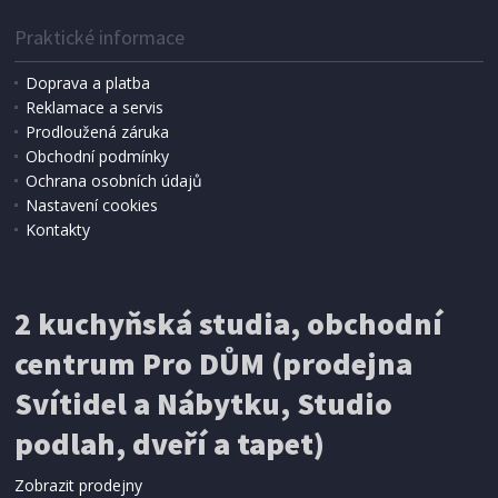
Praktické informace
Doprava a platba
Reklamace a servis
Prodloužená záruka
2 - 3 TÝDNY
Obchodní podmínky
2 042 Kč
Přidat do košíku
Ochrana osobních údajů
Nastavení cookies
Kontakty
KONFERENČNÍ STOLEK
Halmar DIANA H obdelník bílá lakované (2
Karton)
2 kuchyňská studia, obchodní
centrum Pro DŮM (prodejna
Svítidel a Nábytku, Studio
podlah, dveří a tapet)
Zobrazit prodejny