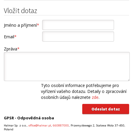
Vložit dotaz
Jméno a příjmení
*
Email
*
Zpráva
*
Tyto osobní informace potřebujeme pro
vyřízení vašeho dotazu. Detaily o zpracování
osobních údajů naleznete
zde
.
GPSR - Odpovědná osoba
Halmar Sp. z o.o.,
office@halmar.pl
,
660887000
, Przemysłowego 2, Stalowa Wola 37-450,
Poland