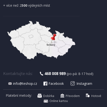
+ více než 2
500
výdejních míst
2 - 3 TÝDNY
1 930 Kč
Přidat do košíku
KONFERENČNÍ STOLEK
Halmar ISMENA nohy - zlatá, pracovní deska -
černá
Kontaktujte nás:
468 008 989
(po-pá: 8-17 hod)
info@teshop.cz
Facebook
Instagram
Platební metody:
Dobírka
Převodem
Hotově
Online kartou