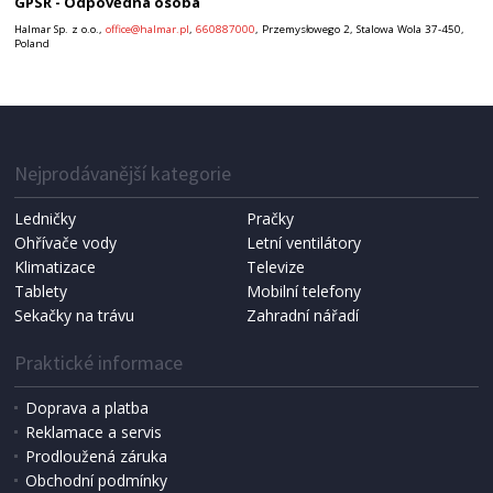
GPSR - Odpovědná osoba
Halmar Sp. z o.o.,
office@halmar.pl
,
660887000
, Przemysłowego 2, Stalowa Wola 37-450,
Poland
Nejprodávanější kategorie
Ledničky
Pračky
Ohřívače vody
Letní ventilátory
Klimatizace
Televize
Tablety
Mobilní telefony
Sekačky na trávu
Zahradní nářadí
Praktické informace
Doprava a platba
Reklamace a servis
Prodloužená záruka
Obchodní podmínky