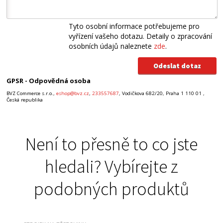
Tyto osobní informace potřebujeme pro
vyřízení vašeho dotazu. Detaily o zpracování
osobních údajů naleznete
zde
.
GPSR - Odpovědná osoba
BVZ Commerce s.r.o.,
eshop@bvz.cz
,
233557687
, Vodičkova 682/20, Praha 1 110 01 ,
Česká republika
Není to přesně to co jste
hledali? Vybírejte z
podobných produktů