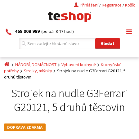
Přihlášení
/
Registrace
/
Košík
468 008 989
(po-pá: 8-17 hod.)
NÁDOBÍ, DOMÁCNOST
Vybavení kuchyně
Kuchyňské
potřeby
Strojky, mlýnky
Strojek na nudle G3Ferrari G20121, 5
druhů těstovin
Strojek na nudle G3Ferrari
G20121, 5 druhů těstovin
DOPRAVA ZDARMA