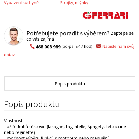
Vybavení kuchyně
Strojky, mlýnky
Potřebujete poradit s výběrem?
Zeptejte se
co vás zajímá
Napište nám svůj
468 008 989
(po-pá: 8-17 hod)
dotaz
Popis produktu
Alternativní zboží
Popis produktu
Vlastnosti:
- až 5 druhů těstovin (lasagne, tagliatelle, špagety, fettuccine
nebo reginette)
- možnost výběru funkcí, s motorem nebo manuální