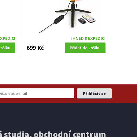
EXPEDICI
IHNED K EXPEDICI
699 Kč
košíku
Přidat do košíku
 studia, obchodní centrum