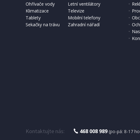
Ohřívače vody
Letní ventilátory
Rek
Klimatizace
Televize
Pro
Tablety
Mobilní telefony
Obc
Sekačky na trávu
Zahradní nářadí
Och
Nas
Kon
Kontaktujte nás:
468 008 989
(po-pá: 8-17 ho