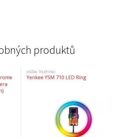
podobných produktů
DRŽÁK TELEFONU
hrome
Yenkee YSM 710 LED Ring
era
n)