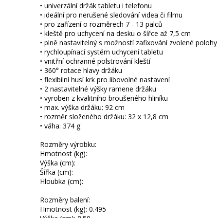
• univerzální držák tabletu i telefonu
• ideální pro nerušené sledování videa či filmu
• pro zařízení o rozměrech 7 - 13 palců
• kleště pro uchycení na desku o šířce až 7,5 cm
• plně nastavitelný s možností zafixování zvolené polohy
• rychloupínací systém uchycení tabletu
• vnitřní ochranné polstrování kleští
• 360° rotace hlavy držáku
• flexibilní husí krk pro libovolné nastavení
• 2 nastavitelné výšky ramene držáku
• vyroben z kvalitního broušeného hliníku
• max. výška držáku: 92 cm
• rozměr složeného držáku: 32 x 12,8 cm
• váha: 374 g
Rozměry výrobku:
Hmotnost (kg):
Výška (cm):
Šířka (cm):
Hloubka (cm):
Rozměry balení:
Hmotnost (kg): 0.495