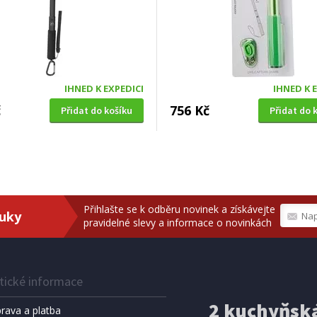
IHNED K EXPEDICI
IHNED K 
č
756 Kč
Přidat do košíku
Přidat do 
Přihlašte se k odběru novinek a získávejte
ruky
pravidelné slevy a informace o novinkách
tické informace
2 kuchyňská
rava a platba