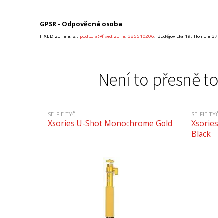
GPSR - Odpovědná osoba
FIXED.zone a. s.,
podpora@fixed.zone
,
385510206
, Budějovická 19, Homole 37
Není to přesně to
SELFIE TYČ
SELFIE TY
Xsories U-Shot Monochrome Gold
Xsorie
Black