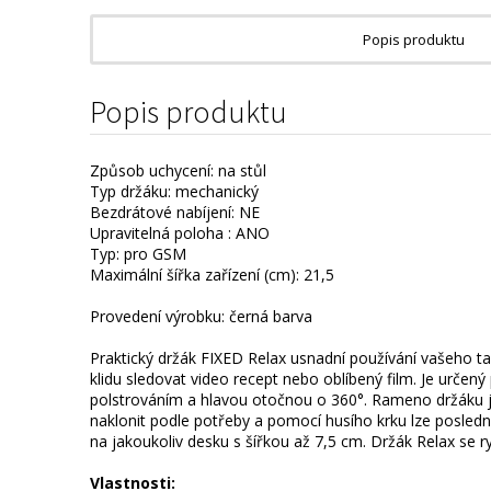
Popis produktu
Popis produktu
Způsob uchycení: na stůl
Typ držáku: mechanický
Bezdrátové nabíjení: NE
Upravitelná poloha : ANO
Typ: pro GSM
Maximální šířka zařízení (cm): 21,5
Provedení výrobku: černá barva
Praktický držák FIXED Relax usnadní používání vašeho ta
klidu sledovat video recept nebo oblíbený film. Je určen
polstrováním a hlavou otočnou o 360°. Rameno držáku je v
naklonit podle potřeby a pomocí husího krku lze posledn
na jakoukoliv desku s šířkou až 7,5 cm. Držák Relax se 
Vlastnosti: