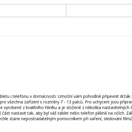
bletu i telefonu v domácnosti. Umožní vám pohodlně připevnit držák 
ý pro všechna zařízení s rozměry 7 - 13 palců. Pro uchycení jsou přip
yrobené z kvalitního hliníku a je složené z několika nastavitelných č
í část nastavit tak, aby byl váš tablet nebo telefon pěkně na očích
rychle stane nepostradatelným pomocníkem při vaření, sledování filmů