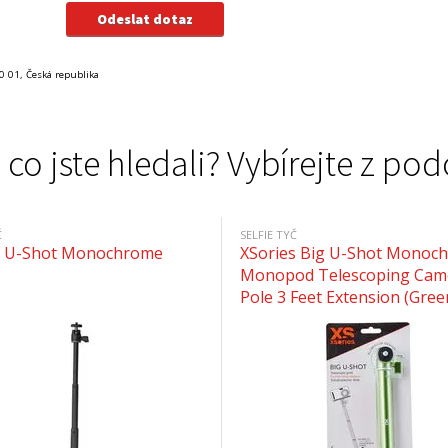
0 01, Česká republika
 co jste hledali? Vybírejte z 
Č
SELFIE TYČ
s U-Shot Monochrome
XSories Big U-Shot Monoc
Monopod Telescoping Cam
Pole 3 Feet Extension (Gree