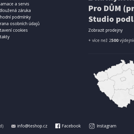
lamace a servis
Pro DŮM (pr
dloužená záruka
Studio podl
hodní podmínky
rana osobních údajů
tavení cookies
Zobrazit prodejny
takty
+ více než 2
500
výdejní
d)
info@teshop.cz
Facebook
Instagram