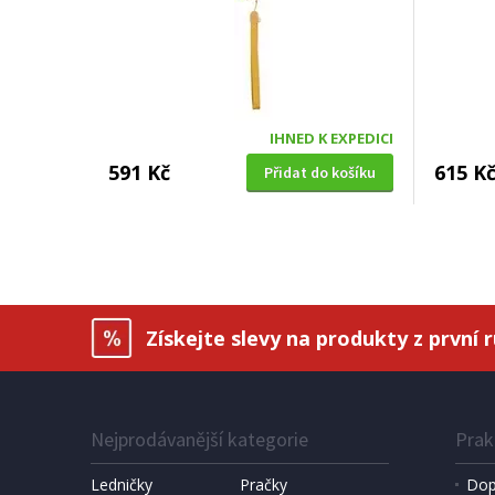
IHNED K EXPEDICI
591 Kč
615 K
Přidat do košíku
Získejte slevy na produkty z první 
Nejprodávanější kategorie
Prak
Ledničky
Pračky
Dop