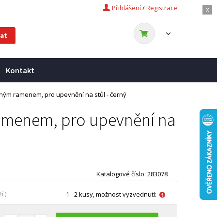
Přihlášení
/
Registrace
x
Kontakt
lným ramenem, pro upevnění na stůl - černý
ramenem, pro upevnění na
Katalogové číslo: 283078
í )
1 - 2 kusy, možnost vyzvednutí: