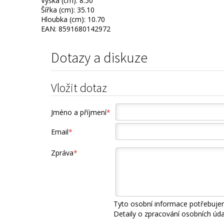
Výška (cm): 8.50
Šířka (cm): 35.10
Hloubka (cm): 10.70
EAN: 8591680142972
Dotazy a diskuze
Vložit dotaz
Jméno a příjmení
*
Email
*
Zpráva
*
Tyto osobní informace potřebujem
Detaily o zpracování osobních úd