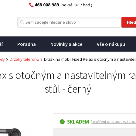
468 008 989
(po-pá: 8-17 hod.)
ží
Poradna
Novinky a akce
Vše o nákupu
ily
Držáky telefonů
Držák na mobil Fixed Relax s otočným a nastavite
lax s otočným a nastavitelným 
stůl - černý
SKLADEM
( ověření dostupnosti zbož