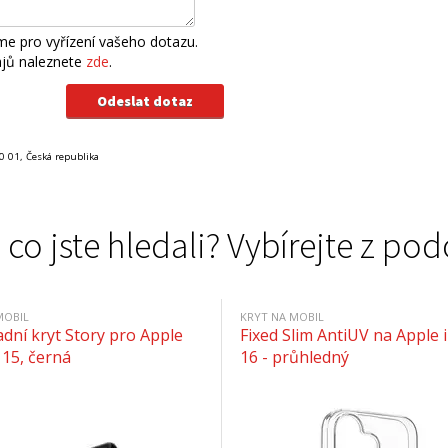
e pro vyřízení vašeho dotazu.
ajů naleznete
zde
.
0 01, Česká republika
 co jste hledali? Vybírejte z 
MOBIL
KRYT NA MOBIL
adní kryt Story pro Apple
Fixed Slim AntiUV na Apple
 15, černá
16 - průhledný