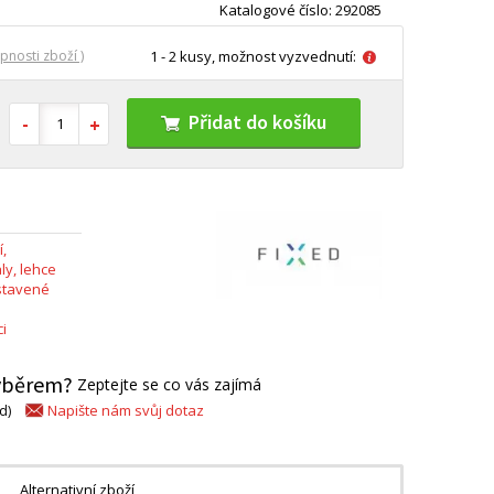
Katalogové číslo: 292085
pnosti zboží )
1 - 2 kusy, možnost vyzvednutí:
Přidat do košíku
,
y, lehce
stavené
i
výběrem?
Zeptejte se co vás zajímá
Napište nám svůj dotaz
d)
Alternativní zboží