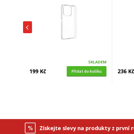
SKLADEM
199 Kč
236 K
Přidat do košíku
KRYT NA MOBIL
Fixed Slim AntiUV na Apple iPhone
16 Pro - průhledný
Získejte slevy na produkty z první 