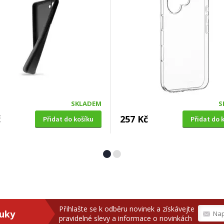
SKLADEM
S
č
257 Kč
Přidat do košíku
Přidat do 
Přihlašte se k odběru novinek a získávejte
ruky
pravidelné slevy a informace o novinkách