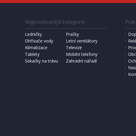
Nejprodávanější kategorie
Prak
Ledničky
Pračky
Dop
Ohřívače vody
Letní ventilátory
Rek
Klimatizace
Televize
Pro
SKLADEM
Tablety
Mobilní telefony
Obc
Sekačky na trávu
Zahradní nářadí
Och
257 Kč
Přidat do košíku
Nas
Kon