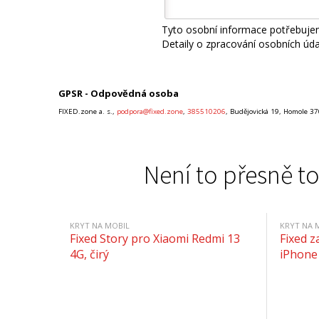
Tyto osobní informace potřebujem
Detaily o zpracování osobních úd
GPSR - Odpovědná osoba
FIXED.zone a. s.,
podpora@fixed.zone
,
385510206
, Budějovická 19, Homole 37
Není to přesně to
KRYT NA MOBIL
KRYT NA 
Fixed Story pro Xiaomi Redmi 13
Fixed z
4G, čirý
iPhone