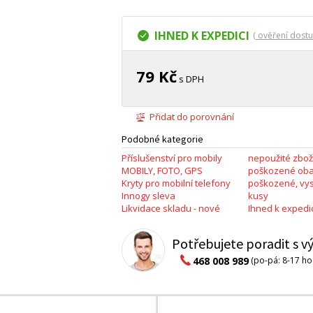
IHNED K EXPEDICI
( ověření dostu
79 Kč
s DPH
Přidat do porovnání
Podobné kategorie
Příslušenství pro mobily
nepoužité zboží
MOBILY, FOTO, GPS
poškozené obal
Kryty pro mobilní telefony
poškozené, vy
Innogy sleva
kusy
Likvidace skladu - nové
Ihned k expedic
Potřebujete poradit s 
468 008 989
(po-pá: 8-17 ho