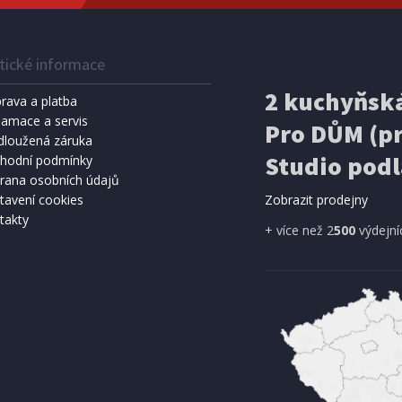
tické informace
2 kuchyňská
rava a platba
lamace a servis
Pro DŮM (pr
dloužená záruka
Studio podl
hodní podmínky
rana osobních údajů
tavení cookies
Zobrazit prodejny
takty
+ více než 2
500
výdejní