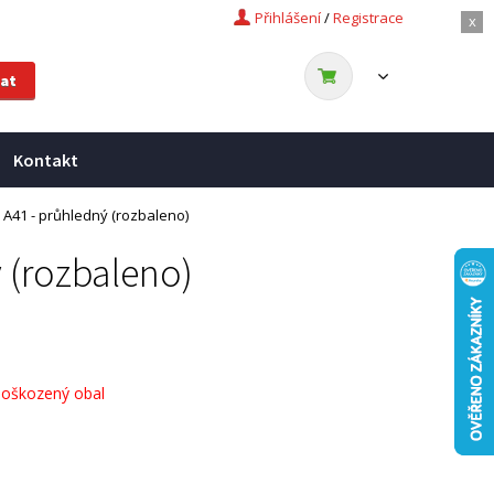
Přihlášení
/
Registrace
x
Kontakt
 A41 - průhledný (rozbaleno)
 (rozbaleno)
poškozený obal