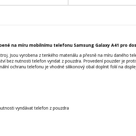
obené na míru mobilnímu telefonu Samsung Galaxy A41 pro dos
troj. Jsou vyrobena z tenkého materiálu a přesně na míru daného tele
nství bez nutnosti telefon vyndat z pouzdra. Provedení pouzder je pr
ní ochranu telefonu je vhodné silikonový obal doplnit folií na displej
nutnosti vyndávat telefon z pouzdra