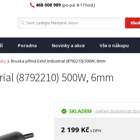
468 008 989
(po-pá: 8-17 hod.)
ží
Poradna
Novinky a akce
Vše o nákupu
sky
Bruska přímá Extol Industrial (8792210) 500W, 6mm
trial (8792210) 500W, 6mm
SKLADEM
( ověření dostupnosti zbož
2 199 Kč
s DPH