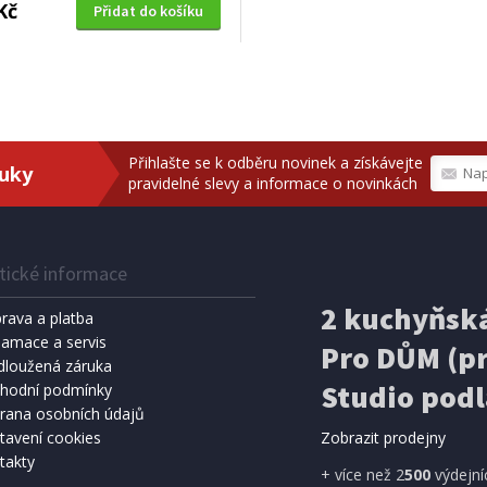
Kč
Přidat do košíku
Přihlašte se k odběru novinek a získávejte
ruky
pravidelné slevy a informace o novinkách
tické informace
2 kuchyňská
rava a platba
lamace a servis
Pro DŮM (pr
dloužená záruka
Studio podl
hodní podmínky
rana osobních údajů
tavení cookies
Zobrazit prodejny
takty
+ více než 2
500
výdejní