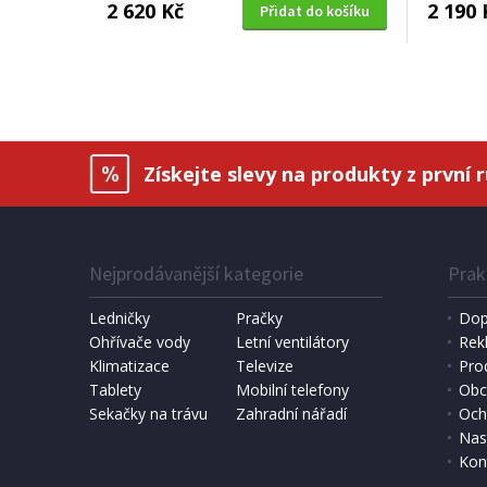
2 620 Kč
2 190 
Přidat do košíku
Získejte slevy na produkty z první 
Nejprodávanější kategorie
Prak
Ledničky
Pračky
Dop
Ohřívače vody
Letní ventilátory
Rek
Klimatizace
Televize
Pro
Tablety
Mobilní telefony
Obc
Sekačky na trávu
Zahradní nářadí
Och
Nas
Kon