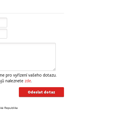
e pro vyřízení vašeho dotazu.
ajů naleznete
zde
.
eská Republika