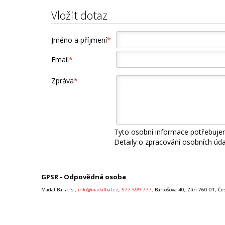
Vložit dotaz
Jméno a příjmení
*
Email
*
Zpráva
*
Tyto osobní informace potřebujem
Detaily o zpracování osobních úd
GPSR - Odpovědná osoba
Madal Bal a. s.,
info@madalbal.cz
,
577 599 777
, Bartošova 40, Zlín 760 01, Č