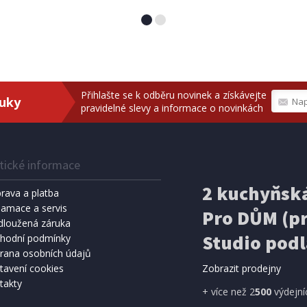
Přihlašte se k odběru novinek a získávejte
ruky
pravidelné slevy a informace o novinkách
tické informace
2 kuchyňská
rava a platba
lamace a servis
Pro DŮM (pr
dloužená záruka
Studio podl
hodní podmínky
rana osobních údajů
tavení cookies
Zobrazit prodejny
takty
+ více než 2
500
výdejní