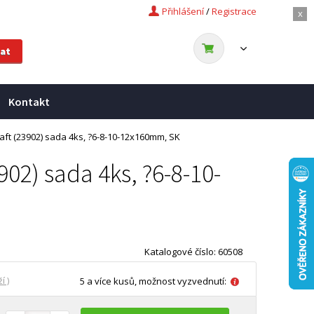
Přihlášení
/
Registrace
x
Kontakt
aft (23902) sada 4ks, ?6-8-10-12x160mm, SK
02) sada 4ks, ?6-8-10-
Katalogové číslo: 60508
í )
5 a více kusů, možnost vyzvednutí: