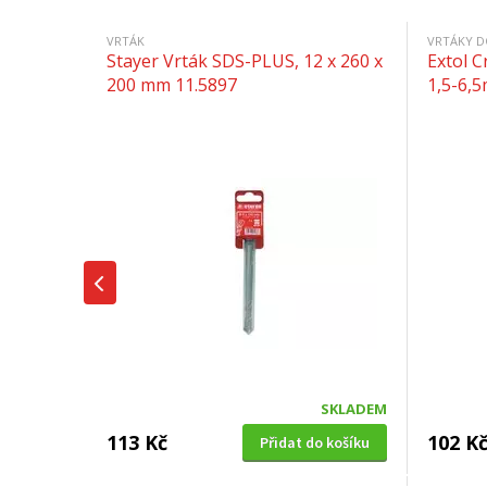
VRTÁK
VRTÁKY D
Stayer Vrták SDS-PLUS, 12 x 260 x
Extol C
200 mm 11.5897
1,5-6,
SKLADEM
113 Kč
102 K
Přidat do košíku