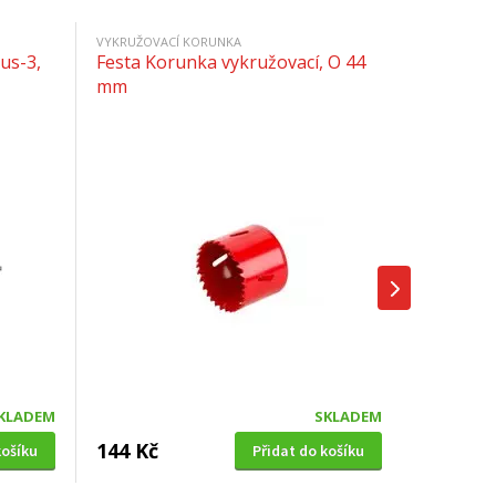
VYKRUŽOVACÍ KORUNKA
us-3,
Festa Korunka vykružovací, O 44
mm
KLADEM
SKLADEM
144 Kč
košíku
Přidat do košíku