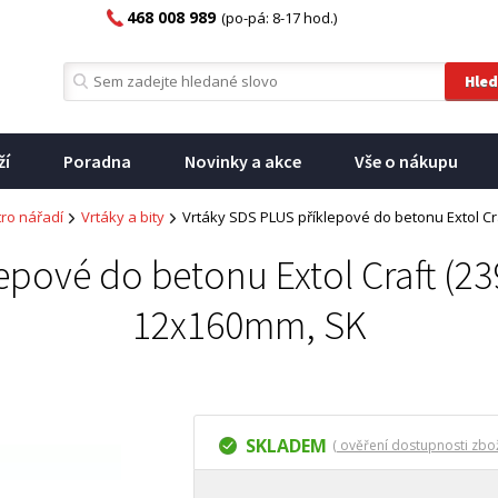
468 008 989
(po-pá: 8-17 hod.)
ží
Poradna
Novinky a akce
Vše o nákupu
tro nářadí
Vrtáky a bity
Vrtáky SDS PLUS příklepové do betonu Extol Cr
epové do betonu Extol Craft (239
12x160mm, SK
SKLADEM
( ověření dostupnosti zbož