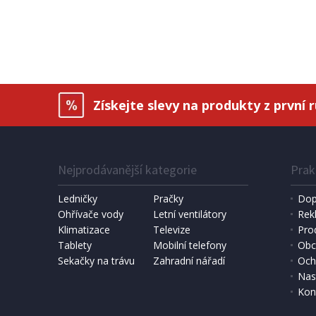
VYKRUŽOVACÍ KORUNKA
Festa Korunka vykružovací, O 35
mm
Získejte slevy na produkty z první 
Nejprodávanější kategorie
Prak
Ledničky
Pračky
Dop
Ohřívače vody
Letní ventilátory
Rek
Klimatizace
Televize
Pro
SKLADEM
Tablety
Mobilní telefony
Obc
Sekačky na trávu
Zahradní nářadí
Och
123 Kč
Přidat do košíku
Nas
Kon