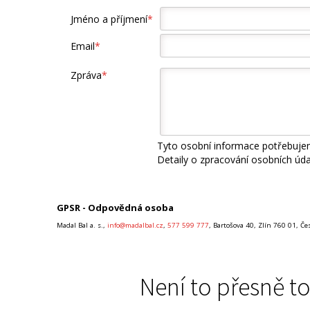
Jméno a příjmení
*
Email
*
Zpráva
*
Tyto osobní informace potřebujem
Detaily o zpracování osobních úd
GPSR - Odpovědná osoba
Madal Bal a. s.,
info@madalbal.cz
,
577 599 777
, Bartošova 40, Zlín 760 01, Č
Není to přesně to