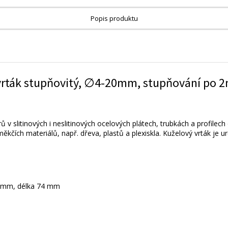
Popis produktu
3) vrták stupňovitý, ∅4-20mm, stupňování po
ů v slitinových i neslitinových ocelových plátech, trubkách a profile
měkčích materiálů, např. dřeva, plastů a plexiskla. Kuželový vrták je 
8 mm, délka 74 mm