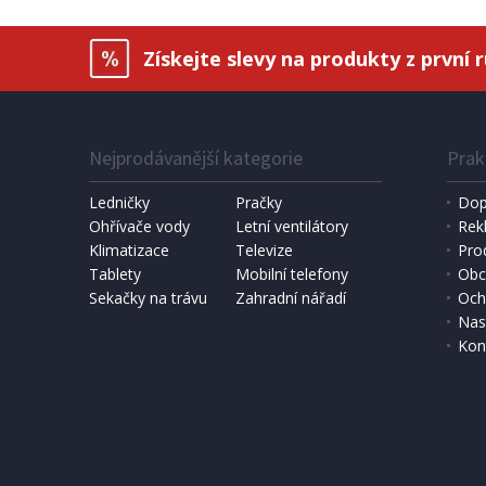
Získejte slevy na produkty z první 
Nejprodávanější kategorie
Prak
Ledničky
Pračky
Dop
Ohřívače vody
Letní ventilátory
Rek
Klimatizace
Televize
Pro
Tablety
Mobilní telefony
Obc
Sekačky na trávu
Zahradní nářadí
Och
Nas
Kon