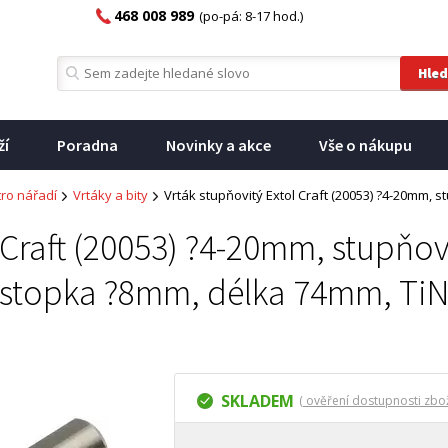
468 008 989
(po-pá: 8-17 hod.)
ží
Poradna
Novinky a akce
Vše o nákupu
tro nářadí
Vrtáky a bity
Vrták stupňovitý Extol Craft (20053) ?4-20mm,
l Craft (20053) ?4-20mm, stupňo
stopka ?8mm, délka 74mm, Ti
SKLADEM
( ověření dostupnosti zbož