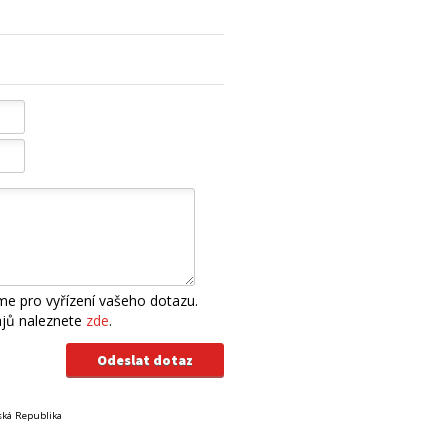
e pro vyřízení vašeho dotazu.
ajů naleznete
zde
.
eská Republika