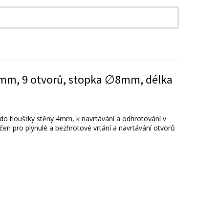
 2mm, 9 otvorů, stopka ∅8mm, délka
ch do tloušťky stěny 4mm, k navrtávání a odhrotování v
určen pro plynulé a bezhrotové vrtání a navrtávání otvorů