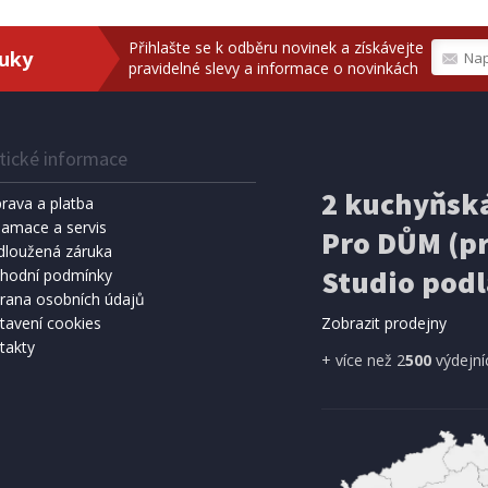
Přihlašte se k odběru novinek a získávejte
ruky
pravidelné slevy a informace o novinkách
tické informace
2 kuchyňská
rava a platba
lamace a servis
Pro DŮM (pr
dloužená záruka
Studio podl
hodní podmínky
rana osobních údajů
tavení cookies
Zobrazit prodejny
takty
+ více než 2
500
výdejní