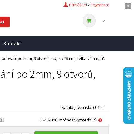
Přihlášení
/
Registrace
x
Kontakt
 stupňování po 2mm, 9 otvorů, stopka ?8mm, délka 74mm, TiN
vání po 2mm, 9 otvorů,
N
Katalogové číslo: 60490
í )
3 - 5 kusů, možnost vyzvednutí: