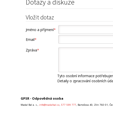
Dotazy a diskuze
Vložit dotaz
Jméno a příjmení
*
Email
*
Zpráva
*
Tyto osobní informace potřebujem
Detaily o zpracování osobních úd
GPSR - Odpovědná osoba
Madal Bal a. s.,
info@madalbal.cz
,
577 599 777
, Bartošova 40, Zlín 760 01, Č