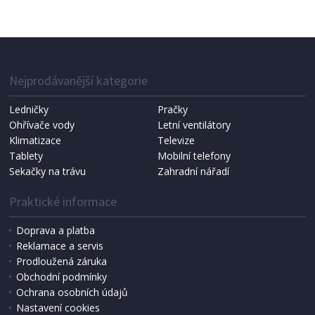
NEPROMOKAVÁ PLACHTA
Extol Craft (11125) 6x8m, PE
Nejprodávanější kategorie
Ledničky
Pračky
Ohřívače vody
Letní ventilátory
Klimatizace
Televize
Tablety
Mobilní telefony
Sekačky na trávu
Zahradní nářadí
Praktické informace
Doprava a platba
Reklamace a servis
Prodloužená záruka
IHNED K EXPEDICI
Obchodní podmínky
550 Kč
Přidat do košíku
Ochrana osobních údajů
Nastavení cookies