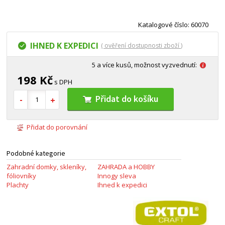
Katalogové číslo: 60070
IHNED K EXPEDICI
( ověření dostupnosti zboží )
5 a více kusů, možnost vyzvednutí:
198 Kč
s DPH
Přidat do košíku
Přidat do porovnání
Podobné kategorie
Zahradní domky, skleníky,
ZAHRADA a HOBBY
fóliovníky
Innogy sleva
Plachty
Ihned k expedici