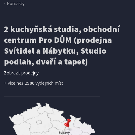
Kontakty
NEPROMOKAVÁ PLACHTA
Extol Craft (11124) 5x6m
2 kuchyňská studia, obchodní
centrum Pro DŮM (prodejna
Svítidel a Nábytku, Studio
podlah, dveří a tapet)
Zobrazit prodejny
+ více než 2
500
výdejních míst
IHNED K EXPEDICI
349 Kč
Přidat do košíku