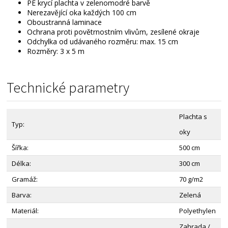
PE krycí plachta v zelenomodré barvě
Nerezavějící oka každých 100 cm
Oboustranná laminace
Ochrana proti povětrnostním vlivům, zesílené okraje
Odchylka od udávaného rozměru: max. 15 cm
Rozměry: 3 x 5 m
Technické parametry
Plachta s
Typ:
oky
Šířka:
500 cm
Délka:
300 cm
Gramáž:
70 g/m2
Barva:
Zelená
Materiál:
Polyethylen
Zahrada /