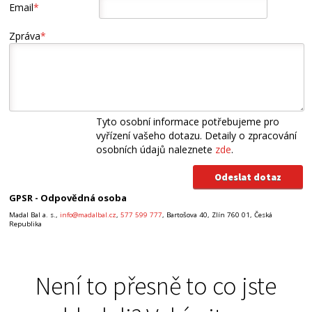
Email
*
Zpráva
*
Tyto osobní informace potřebujeme pro
vyřízení vašeho dotazu. Detaily o zpracování
osobních údajů naleznete
zde
.
GPSR - Odpovědná osoba
Madal Bal a. s.,
info@madalbal.cz
,
577 599 777
, Bartošova 40, Zlín 760 01, Česká
Republika
Není to přesně to co jste