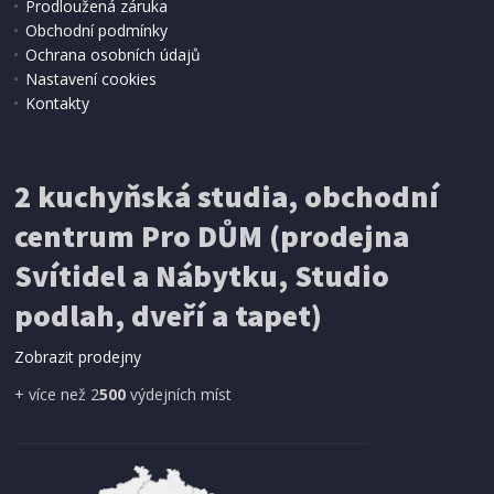
Prodloužená záruka
IHNED K EXPEDICI
Obchodní podmínky
438 Kč
Přidat do košíku
Ochrana osobních údajů
Nastavení cookies
Kontakty
KOTOUČ DIAMANTOVÝ BRUSNÝ
Extol Premium 8803133, O125x22,2mm, hrubý
P20
2 kuchyňská studia, obchodní
centrum Pro DŮM (prodejna
Svítidel a Nábytku, Studio
podlah, dveří a tapet)
Zobrazit prodejny
+ více než 2
500
výdejních míst