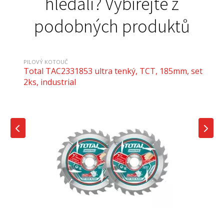
hledali? Vybírejte z
podobných produktů
PILOVÝ KOTOUČ
Total TAC2331853 ultra tenký, TCT, 185mm, set
2ks, industrial