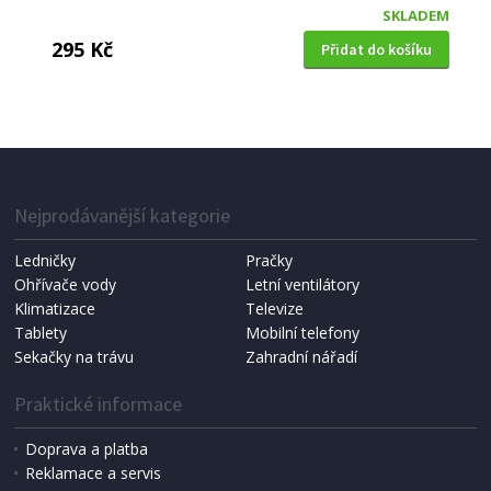
SKLADEM
295 Kč
Přidat do košíku
KOTOUČ DIAMANTOVÝ ŘEZNÝ
Extol Premium (108735) celoobvodový,
230x22,2mm, mokré řezání
Nejprodávanější kategorie
Ledničky
Pračky
Ohřívače vody
Letní ventilátory
Klimatizace
Televize
Tablety
Mobilní telefony
Sekačky na trávu
Zahradní nářadí
Praktické informace
Doprava a platba
Reklamace a servis