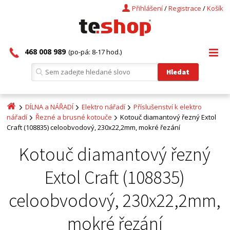
Přihlášení
/
Registrace
/
Košík
468 008 989
(po-pá: 8-17 hod.)
DÍLNA a NÁŘADÍ
Elektro nářadí
Příslušenství k elektro
nářadí
Řezné a brusné kotouče
Kotouč diamantový řezný Extol
Craft (108835) celoobvodový, 230x22,2mm, mokré řezání
Kotouč diamantový řezný
Extol Craft (108835)
celoobvodový, 230x22,2mm,
mokré řezání