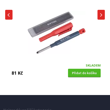
SKLADEM
81 Kč
Přidat do košíku
ÚHELNÍK
Extol Premium (8815194) magnet-úhelník
svařovací, 30°-45°-60°-75°-90°-135°, nosnost do
22kg