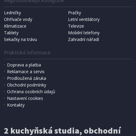
Nejprodávanější kategorie
Ledničky
Pračky
Ohřívače vody
Letní ventilátory
Klimatizace
Televize
Tablety
Mobilní telefony
Sekačky na trávu
Zahradní nářadí
Praktické informace
Doprava a platba
Reklamace a servis
Prodloužená záruka
SKLADEM
Obchodní podmínky
102 Kč
Přidat do košíku
Ochrana osobních údajů
Nastavení cookies
Kontakty
RAZNICE
Enpro 704192 Raznice čísla, 6 mm,
2 kuchyňská studia, obchodní