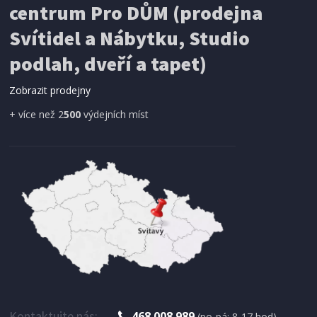
centrum Pro DŮM (prodejna
Svítidel a Nábytku, Studio
podlah, dveří a tapet)
Zobrazit prodejny
+ více než 2
500
výdejních míst
SKLADEM
94 Kč
Přidat do košíku
ŠPACHTLE
Extol Premium 8843066 špachtle nerezová, šířka
60mm, pružná
Kontaktujte nás:
468 008 989
(po-pá: 8-17 hod)