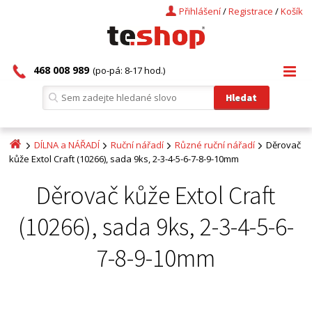
Přihlášení
/
Registrace
/
Košík
468 008 989
(po-pá: 8-17 hod.)
DÍLNA a NÁŘADÍ
Ruční nářadí
Různé ruční nářadí
Děrovač
kůže Extol Craft (10266), sada 9ks, 2-3-4-5-6-7-8-9-10mm
Děrovač kůže Extol Craft
(10266), sada 9ks, 2-3-4-5-6-
7-8-9-10mm