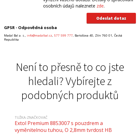
osobních údajů naleznete
zde
.
GPSR - Odpovědná osoba
Madal Bal a. s.,
info@madalbal.cz
,
577 599 777
, Bartošova 40, Zlín 760 01, Česká
Republika
Není to přesně to co jste
hledali? Vybírejte z
podobných produktů
TUŽKA-ZNAČKOVAČ
Extol Premium 8853007 s pouzdrem a
vyměnitelnou tuhou, O 2,8mm tvrdost HB