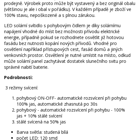
prodejně. Výrobek proto může být vystavený a bez originál obalu
(většinou je ale i obal v pořádku). V každém případě je zboží ve
100% stavu, nepoškozené a s plnou zárukou.
LED solární svítidlo s pohybovým čidlem je díky solárnímu
napájení vhodné do míst bez možnosti přívodu elektrické
energie, případně pokud se rozhodnete osvětlit již hotovou
fasádu bez nutnosti kopání nových přívodů. Vhodné pro
osvětlení například přístupových cest, fasád domů a jiných
venkovních prostor. Osvětlení je nutné umístit na místo, odkud
může solární panel zachytávat dostatek slunečního svitu pro
správné nabití baterie.
Podrobnosti:
3 režimy svícení:
pohybový ON-OFF- automatické rozsvícení při pohybu
100% jas, automatické zhasnutá po 30s
pohybový - automatické rozsvícení při pohybu - 100%
jas + 10% stálé svícení
stálé svícená na 50% jas
Barva světla: studená bílá
počet LED: 120 smd