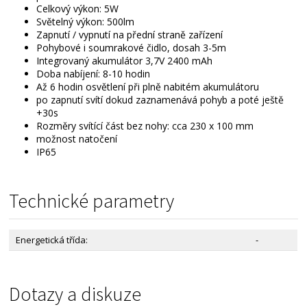
Celkový výkon: 5W
Světelný výkon: 500lm
Zapnutí / vypnutí na přední straně zařízení
Pohybové i soumrakové čidlo, dosah 3-5m
Integrovaný akumulátor 3,7V 2400 mAh
Doba nabíjení: 8-10 hodin
Až 6 hodin osvětlení při plně nabitém akumulátoru
po zapnutí svítí dokud zaznamenává pohyb a poté ještě
+30s
Rozměry svítící část bez nohy: cca 230 x 100 mm
možnost natočení
IP65
Technické parametry
Energetická třída:
-
Dotazy a diskuze