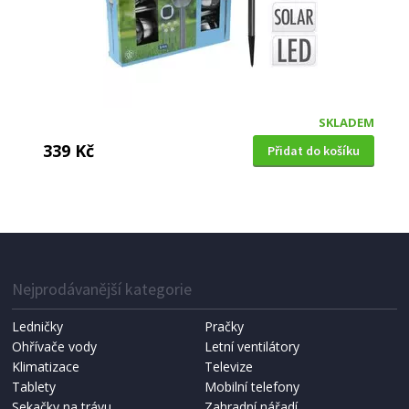
SKLADEM
339 Kč
Přidat do košíku
SOLÁRNÍ LAMPA
ProGarden KO-DX9300300 s rukojetí 12x16 cm
Nejprodávanější kategorie
Ledničky
Pračky
Ohřívače vody
Letní ventilátory
Klimatizace
Televize
Tablety
Mobilní telefony
Sekačky na trávu
Zahradní nářadí