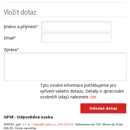
Vložit dotaz
Jméno a příjmení
*
Email
*
Zpráva
*
Tyto osobní informace potřebujeme pro
vyřízení vašeho dotazu. Detaily o zpracování
osobních údajů naleznete
zde
.
GPSR - Odpovědná osoba
NIPEKO spol. s r. o.,
nipeko@nipeko.cz
,
608100475
, Velkomoravská 733, Moravský Písek
696 85, Česká republika