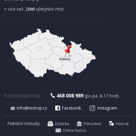
+ více než 2
500
výdejních míst
SKLADEM
304 Kč
Přidat do košíku
ZAHRADNÍ SOLÁRNÍ LAMPA
ProGarden KO-DX9200040 Lampa solární
zahradní sada 3 ks 38 cm
Kontaktujte nás:
468 008 989
(po-pá: 8-17 hod)
info@teshop.cz
Facebook
Instagram
Platební metody:
Dobírka
Převodem
Hotově
Online kartou