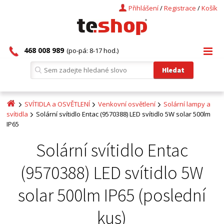
Přihlášení
/
Registrace
/
Košík
468 008 989
(po-pá: 8-17 hod.)
SVÍTIDLA a OSVĚTLENÍ
Venkovní osvětlení
Solární lampy a
svítidla
Solární svítidlo Entac (9570388) LED svítidlo 5W solar 500lm
IP65
Solární svítidlo Entac
(9570388) LED svítidlo 5W
solar 500lm IP65 (poslední
kus)