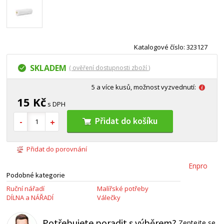
Katalogové číslo: 323127
SKLADEM
( ověření dostupnosti zboží )
5 a více kusů, možnost vyzvednutí:
15 Kč
s DPH
Přidat do košíku
Přidat do porovnání
Enpro
Podobné kategorie
Ruční nářadí
Malířské potřeby
DÍLNA a NÁŘADÍ
Válečky
Potřebujete poradit s výběrem?
Zeptejte se