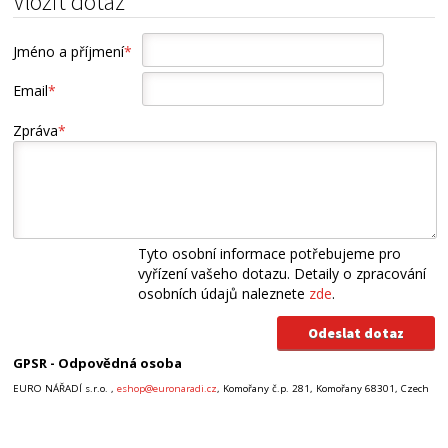
Vložit dotaz
Jméno a příjmení
*
Email
*
Zpráva
*
Tyto osobní informace potřebujeme pro
vyřízení vašeho dotazu. Detaily o zpracování
osobních údajů naleznete
zde
.
GPSR - Odpovědná osoba
EURO NÁŘADÍ s.r.o. ,
eshop@euronaradi.cz
, Komořany č.p. 281, Komořany 68301, Czech