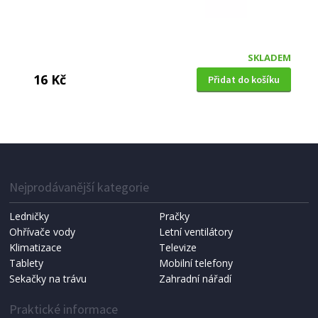
SKLADEM
16 Kč
Přidat do košíku
VÁLEČEK MALÍŘSKÝ
Stalco S-38833, UNIVERSAL, 100 / 17 / 12 / pr 6
mm,
Nejprodávanější kategorie
Ledničky
Pračky
Ohřívače vody
Letní ventilátory
Klimatizace
Televize
Tablety
Mobilní telefony
Sekačky na trávu
Zahradní nářadí
Praktické informace