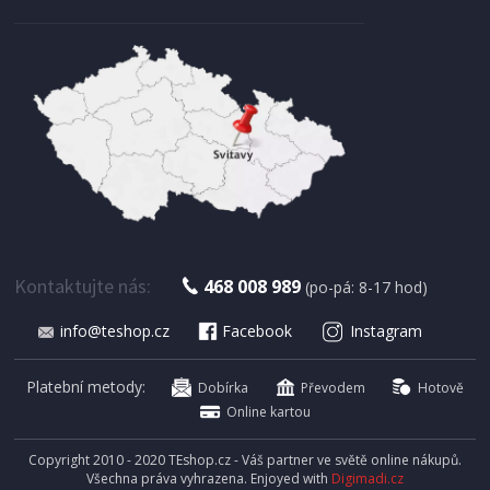
SKLADEM
12 Kč
Přidat do košíku
VÁLEČEK NA MALOVÁNÍ
Enpro Váleček lakovací KAP, 110 x 6 x 35 mm
Kontaktujte nás:
468 008 989
(po-pá: 8-17 hod)
info@teshop.cz
Facebook
Instagram
Platební metody:
Dobírka
Převodem
Hotově
Online kartou
Copyright 2010 - 2020 TEshop.cz - Váš partner ve světě online nákupů.
Všechna práva vyhrazena. Enjoyed with
Digimadi.cz