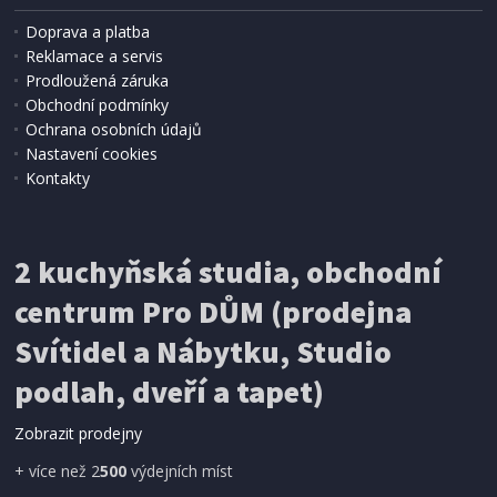
Doprava a platba
Reklamace a servis
Prodloužená záruka
SKLADEM
Obchodní podmínky
14 Kč
Přidat do košíku
Ochrana osobních údajů
Nastavení cookies
Kontakty
VÁLEČEK MALÍŘSKÝ
Stalco S-38879, ACRYL 110 / 35 / pr. 6 mm,
2 kuchyňská studia, obchodní
centrum Pro DŮM (prodejna
Svítidel a Nábytku, Studio
podlah, dveří a tapet)
Zobrazit prodejny
+ více než 2
500
výdejních míst