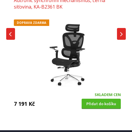
Autronic synchronní mechanismus, černá
síťovina, KA-B2361 BK
DOPRAVA ZDARMA
SKLADEM CEN
7 191 Kč
Přidat do košíku
KANCELÁŘSKÉ KŘESLO