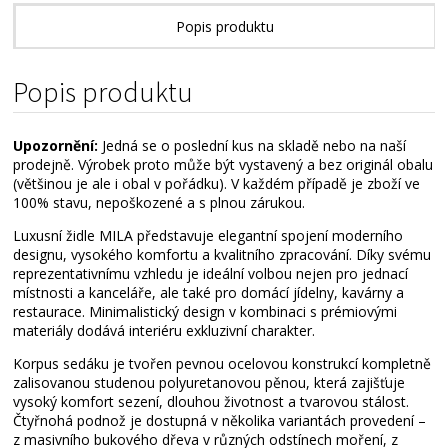
Popis produktu
Technické parametry
Popis produktu
Alternativní zboží
Upozornění:
Jedná se o poslední kus na skladě nebo na naší
prodejně. Výrobek proto může být vystavený a bez originál obalu
(většinou je ale i obal v pořádku). V každém případě je zboží ve
100% stavu, nepoškozené a s plnou zárukou.
Luxusní židle MILA představuje elegantní spojení moderního
designu, vysokého komfortu a kvalitního zpracování. Díky svému
reprezentativnímu vzhledu je ideální volbou nejen pro jednací
místnosti a kanceláře, ale také pro domácí jídelny, kavárny a
restaurace. Minimalistický design v kombinaci s prémiovými
materiály dodává interiéru exkluzivní charakter.
Korpus sedáku je tvořen pevnou ocelovou konstrukcí kompletně
zalisovanou studenou polyuretanovou pěnou, která zajišťuje
vysoký komfort sezení, dlouhou životnost a tvarovou stálost.
Čtyřnohá podnož je dostupná v několika variantách provedení –
z masivního bukového dřeva v různých odstínech moření, z