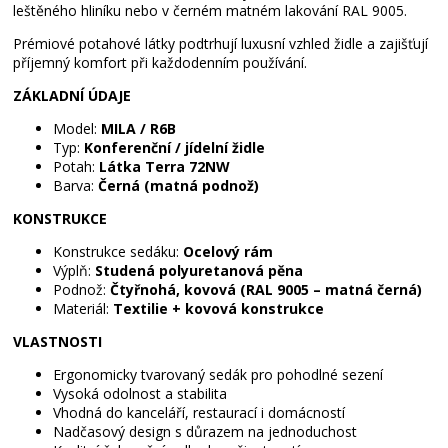
leštěného hliníku nebo v černém matném lakování RAL 9005.
Prémiové potahové látky podtrhují luxusní vzhled židle a zajišťují
příjemný komfort při každodenním používání.
ZÁKLADNÍ ÚDAJE
Model:
MILA / R6B
Typ:
Konferenční / jídelní židle
Potah:
Látka Terra 72NW
Barva:
Černá (matná podnož)
KONSTRUKCE
Konstrukce sedáku:
Ocelový rám
Výplň:
Studená polyuretanová pěna
Podnož:
Čtyřnohá, kovová (RAL 9005 – matná černá)
Materiál:
Textilie + kovová konstrukce
VLASTNOSTI
Ergonomicky tvarovaný sedák pro pohodlné sezení
Vysoká odolnost a stabilita
Vhodná do kanceláří, restaurací i domácností
Nadčasový design s důrazem na jednoduchost