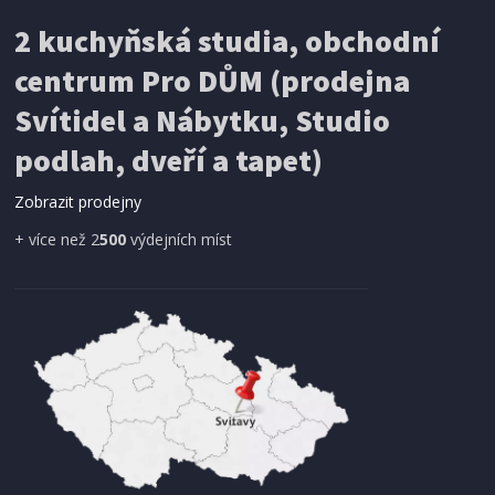
Halmar FOSTER tmavě hnědá - kůže
2 kuchyňská studia, obchodní
centrum Pro DŮM (prodejna
DOPRAVA ZDARMA
Svítidel a Nábytku, Studio
podlah, dveří a tapet)
Zobrazit prodejny
+ více než 2
500
výdejních míst
2 - 3 TÝDNY
8 473 Kč
Přidat do košíku
KANCELÁŘSKÉ KŘESLO