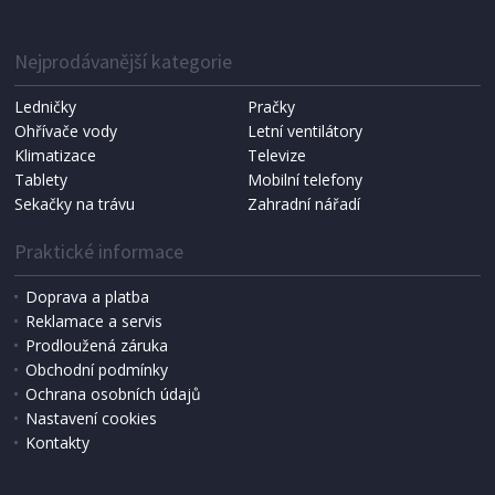
Halmar FOSTER světle hnědá
Nejprodávanější kategorie
DOPRAVA ZDARMA
Ledničky
Pračky
Ohřívače vody
Letní ventilátory
Klimatizace
Televize
Tablety
Mobilní telefony
Sekačky na trávu
Zahradní nářadí
Praktické informace
Doprava a platba
Reklamace a servis
Prodloužená záruka
2 - 3 TÝDNY
Obchodní podmínky
8 473 Kč
Přidat do košíku
Ochrana osobních údajů
Nastavení cookies
Kontakty
KANCELÁŘSKÉ KŘESLO