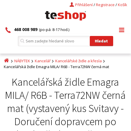
Přihlášení
/
Registrace
/
Košík
468 008 989
(po-pá: 8-17 hod.)
NÁBYTEK
Kancelář
Kancelářské židle a křesla
Kancelářská židle Emagra MILA/ R6B - Terra72NW černá mat
Kancelářská židle Emagra
MILA/ R6B - Terra72NW černá
mat (vystavený kus Svitavy -
Doručení dopravcem po